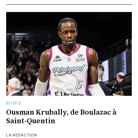
ELITE 2
Ousman Krubally, de Boulazac à
Saint-Quentin
LA RÉDACTION