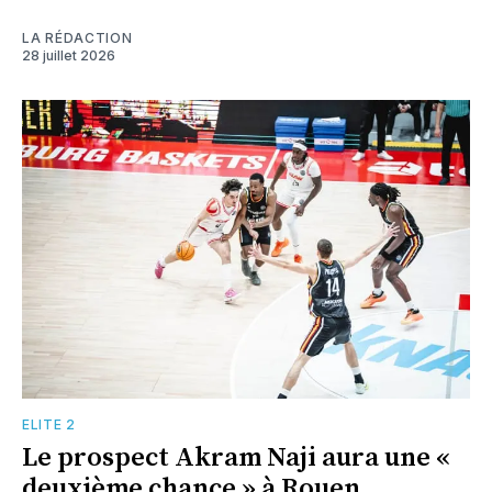
LA RÉDACTION
28 juillet 2026
ELITE 2
Le prospect Akram Naji aura une «
deuxième chance » à Rouen