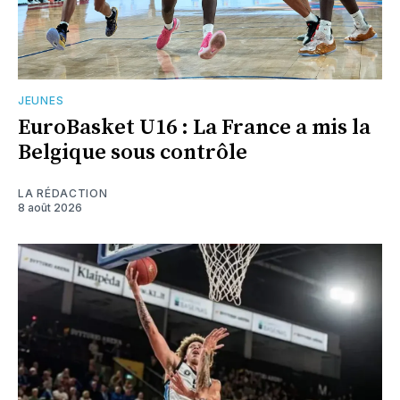
JEUNES
EuroBasket U16 : La France a mis la
Belgique sous contrôle
LA RÉDACTION
8 août 2026