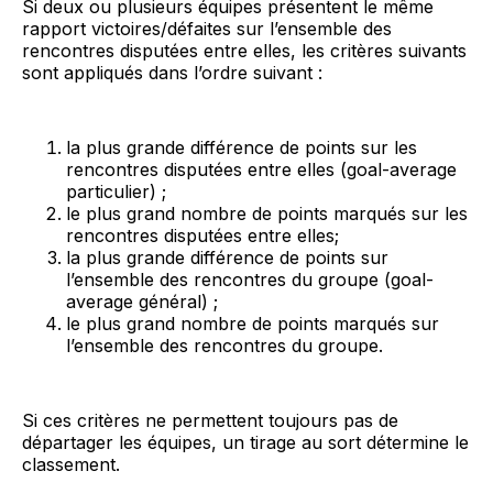
Si deux ou plusieurs équipes présentent le même
rapport victoires/défaites sur l’ensemble des
rencontres disputées entre elles, les critères suivants
sont appliqués dans l’ordre suivant :
la plus grande différence de points sur les
rencontres disputées entre elles (goal-average
particulier) ;
le plus grand nombre de points marqués sur les
rencontres disputées entre elles;
la plus grande différence de points sur
l’ensemble des rencontres du groupe (goal-
average général) ;
le plus grand nombre de points marqués sur
l’ensemble des rencontres du groupe.
Si ces critères ne permettent toujours pas de
départager les équipes, un tirage au sort détermine le
classement.