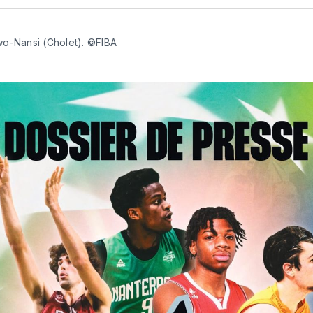
Fa
o-Nansi (Cholet). ©FIBA