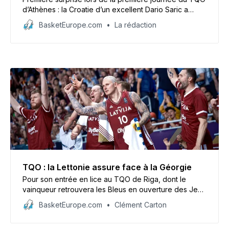
d’Athènes : la Croatie d’un excellent Dario Saric a
dominé la Slovénie d’un Luka Doncic maladroit mais
BasketEurope.com
La rédaction
aussi en triple-double (108-92).
TQO : la Lettonie assure face à la Géorgie
Pour son entrée en lice au TQO de Riga, dont le
vainqueur retrouvera les Bleus en ouverture des Jeux
Olympiques de Paris, la Lettonie a affiché sa
BasketEurope.com
Clément Carton
domination contre la Géorgie (83-55).