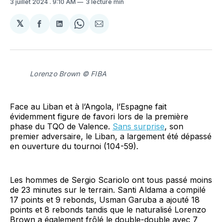
3 juillet 2024
. 9:10 AM
3 lecture min
𝕏
Partager
Partager
Share
Partager
sur
sur
on
par
Facebook
LinkedIn
WhatsApp
Courriel
Lorenzo Brown © FIBA
Face au Liban et à l’Angola, l’Espagne fait
évidemment figure de favori lors de la première
phase du TQO de Valence.
Sans surprise
, son
premier adversaire, le Liban, a largement été dépassé
en ouverture du tournoi (104-59).
Les hommes de Sergio Scariolo ont tous passé moins
de 23 minutes sur le terrain. Santi Aldama a compilé
17 points et 9 rebonds, Usman Garuba a ajouté 18
points et 8 rebonds tandis que le naturalisé Lorenzo
Brown a également frôlé le double-double avec 7