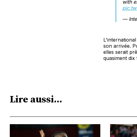
with e
pic.tw
— Inte
L'internationa
son arrivée. Po
elles serait pr
quasiment dix 
Lire aussi...