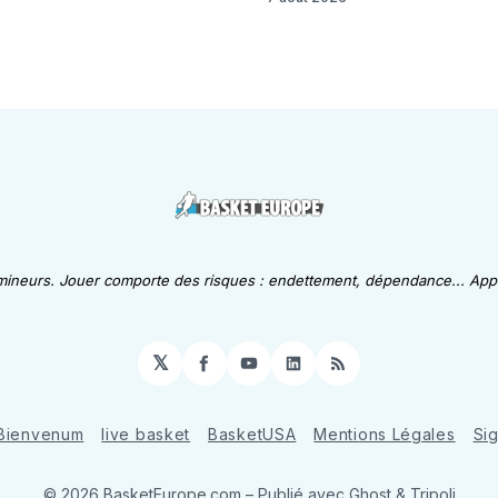
 mineurs. Jouer comporte des risques : endettement, dépendance... Appe
𝕏
Facebook
YouTube
LinkedIn
RSS
Bienvenum
live basket
BasketUSA
Mentions Légales
Si
© 2026 BasketEurope.com
– Publié avec
Ghost
&
Tripoli