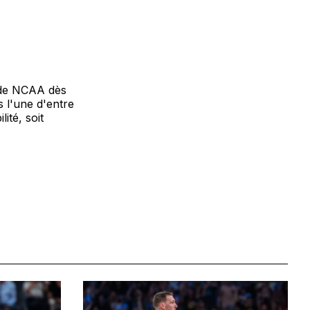
s de NCAA dès
s l'une d'entre
ité, soit