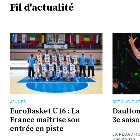
Fil d'actualité
JEUNES
BETCLIC ÉLI
EuroBasket U16 : La
Daulto
France maîtrise son
3e saiso
entrée en piste
LA RÉDACTI
7 août 2026