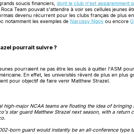
grands soucis financiers,
dont le club n'est apparemment 
a Roca Team pouvait s'attendre à voir ses cellules jeunes êtr
rmais devenu récurrent pour les clubs français de plus en
vec notamment les exemples de
Narcissy Ngoy
ou encore
G
zel pourrait suivre ?
 jeunes pourraient ne pas être les seuls à quitter l'ASM pour
méricaine. En effet, les universités rêvent de plus en plus g
ient pour objectif de faire venir Matthew Strazel.
l high-major NCAA teams are floating the idea of bringing 
's star guard Matthew Strazel next season, with a return c
o.
02-born guard would instantly be an all-conference type ta