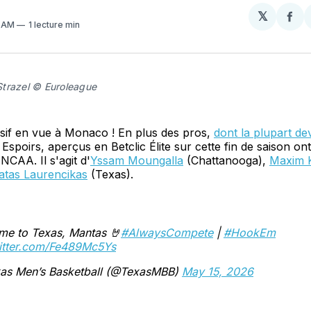
𝕏
Par
7 AM
1 lecture min
sur
Fa
trazel © Euroleague
if en vue à Monaco ! En plus des pros,
dont la plupart dev
s Espoirs, aperçus en Betclic Élite sur cette fin de saison ont
 NCAA. Il s'agit d'
Yssam Moungalla
(Chattanooga),
Maxim K
tas Laurencikas
(Texas).
me to Texas, Mantas 🤘
#AlwaysCompete
|
#HookEm
witter.com/Fe489Mc5Ys
as Men’s Basketball (@TexasMBB)
May 15, 2026