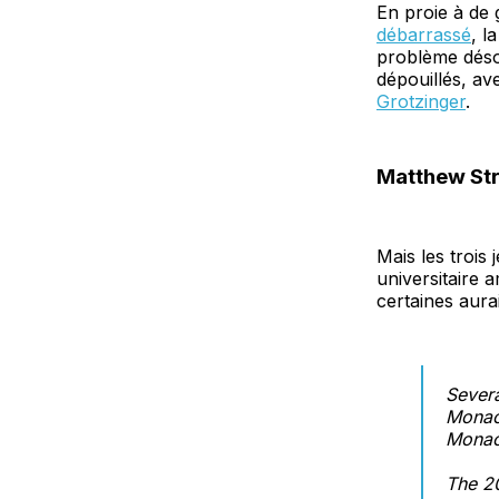
En proie à de 
débarrassé
, l
problème déso
dépouillés, a
Grotzinger
.
Matthew Stra
Mais les trois
universitaire a
certaines aura
Severa
Monaco
Monac
The 20