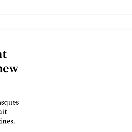
nt
thew
asques
ait
ines.