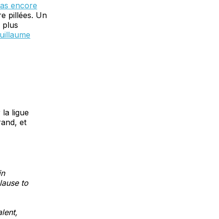
pas encore
e pillées. Un
 plus
uillaume
 la ligue
rand, et
in
lause to
lent,