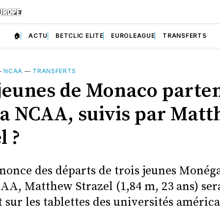
🏠
ACTU
BETCLIC ELITE
EUROLEAGUE
TRANSFERTS
—
NCAA
—
TRANSFERTS
 jeunes de Monaco parte
la NCAA, suivis par Mat
l ?
nnonce des départs de trois jeunes Monég
AA, Matthew Strazel (1,84 m, 23 ans) ser
sur les tablettes des universités américa