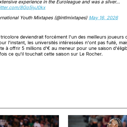
xtensive experience in the Euroleague and was a silver…
itter.com/8Go5jyJ0kx
rnational Youth Mixtapes (@intlmixtapes)
May 16, 2026
l tricolore deviendrait forcément l'un des meilleurs joueur
ur l'instant, les universités intéressées n'ont pas fuité, mai
ête à offrir 5 millions d'€ au meneur pour une saison d'éligibil
fois ce qu'il touchait cette saison sur Le Rocher.