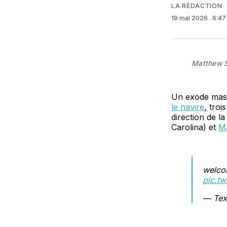
LA RÉDACTION
19 mai 2026
. 6:4
Matthew S
Un exode mass
le navire
, troi
direction de la
Carolina) et
Ma
welco
pic.t
— Tex