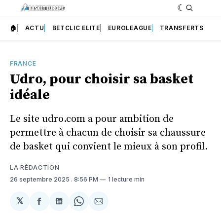
🏠
ACTU
BETCLIC ELITE
EUROLEAGUE
TRANSFERTS
FRANCE
Udro, pour choisir sa basket
idéale
Le site udro.com a pour ambition de
permettre à chacun de choisir sa chaussure
de basket qui convient le mieux à son profil.
LA RÉDACTION
26 septembre 2025
. 8:56 PM
1 lecture min
𝕏
Partager
Partager
Share
Partager
sur
sur
on
par