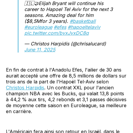
🇮🇱🤝Elijah Bryant will continue his
career to Hapoel Tel Aviv for the next 3
seasons. Amazing deal for him
($8,5Mfor 3 years).
#basketball
#euroleague
#efes
#hapoeltelaviv
pic.twitter.com/bvxJvxDC8q
— Christos Harpidis (@chrisalucard)
June 11, 2025
En fin de contrat à l'Anadolu Efes, l'ailier de 30 ans
aurait accepté une offre de 8,5 millions de dollars sur
trois ans de la part de l'Hapoël Tel-Aviv selon
Christos Harpidis
. Un contrat XXL pour l'ancien
champion NBA avec les Bucks, qui valait 13,8 points
à 44,2 % aux tirs, 4,2 rebonds et 3,1 passes décisives
de moyenne cette saison en Euroleague, sa meilleure
en carrière.
L'Américain fera ainsi son retour en Israël, dans le