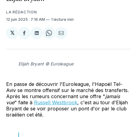
LA RÉDACTION
12 juin 2025
. 7:16 AM
1 lecture min
𝕏
Partager
Partager
Share
Partager
sur
sur
on
par
Facebook
LinkedIn
WhatsApp
Courriel
Elijah Bryant © Euroleague
En passe de découvrir l'Euroleague, l'Hapoël Tel-
Aviv se montre offensif sur le marché des transferts.
Après les rumeurs concernant une offre "
jamais
vue
" faite à
Russell Westbrook
, c'est au tour d'Elijah
Bryant de se voir proposer un pont d'or par le club
israélien cet été.