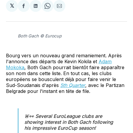
𝕏
Partager
Partager
Share
Partager
sur
sur
on
par
Facebook
LinkedIn
WhatsApp
Courriel
Both Gach © Eurocup
Bourg vers un nouveau grand remaniement. Après
l'annonce des départs de Kevin Kokila et
Adam
Mokoka
, Both Gach pourrait bientôt faire apparaître
son nom dans cette liste. En tout cas, les clubs
européens se bousculent déjà pour faire venir le
Sud-Soudanais d'après
5th Quarter
, avec le Partizan
Belgrade pour l'instant en tête de file.
🚨👀 Several EuroLeague clubs are
showing interest in Both Gach following
his impressive EuroCup season!