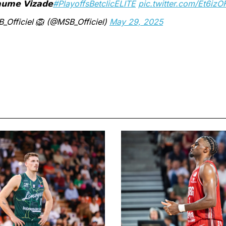
𝗮𝘂𝗺𝗲 𝗩𝗶𝘇𝗮𝗱𝗲
#PlayoffsBetclicÉLITE
pic.twitter.com/Et6iz
_Officiel 🦁 (@MSB_Officiel)
May 29, 2025