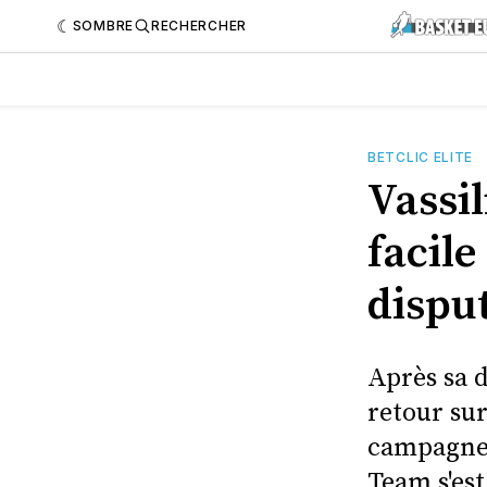
SOMBRE
RECHERCHER
BETCLIC ELITE
Vassil
facile
disput
Après sa d
retour sur
campagne d
Team s'est