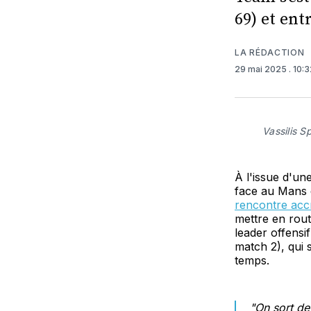
69) et ent
LA RÉDACTION
29 mai 2025
. 10:
Vassilis 
À l'issue d'un
face au Mans d
rencontre ac
mettre en rout
leader offensi
match 2), qui 
temps.
"
On sort de