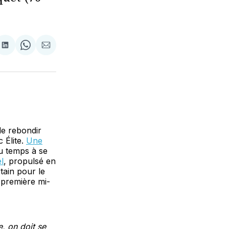
tager
Partager
Share
Partager
sur
on
par
cebook
LinkedIn
WhatsApp
Courriel
de rebondir
 Élite.
Une
du temps à se
l
, propulsé en
tain pour le
n première mi-
, on doit se