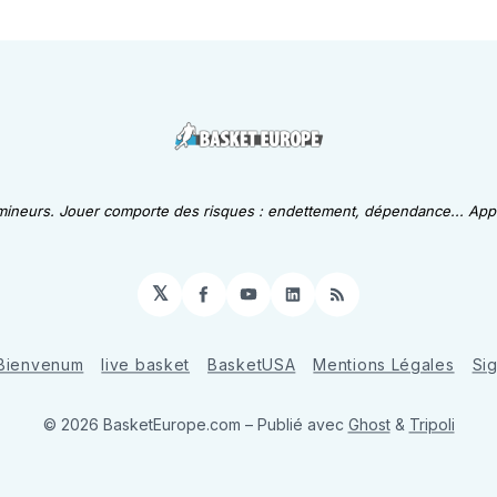
 mineurs. Jouer comporte des risques : endettement, dépendance... Appe
𝕏
Facebook
YouTube
LinkedIn
RSS
Bienvenum
live basket
BasketUSA
Mentions Légales
Si
© 2026 BasketEurope.com
– Publié avec
Ghost
&
Tripoli