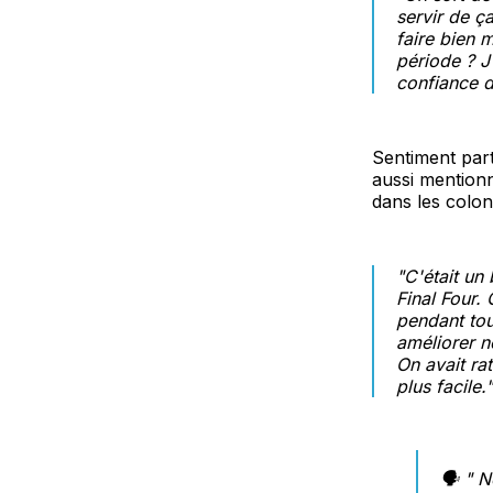
servir de ça
faire bien 
période ? J
confiance d
Sentiment part
aussi mentionn
dans les colo
"C'était un
Final Four.
pendant tou
améliorer n
On avait ra
plus facile.
"
🗣️ " 