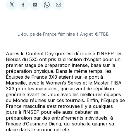
𝕏
Partager
Partager
Share
Partager
sur
sur
on
par
Facebook
LinkedIn
WhatsApp
Courriel
L'équipe de France féminine à Anglet. ©FFBB
Après le Content Day qui s’est déroulé à l’INSEP, les
Bleues du 5X5 ont pris la direction d’Anglet pour un
premier stage de préparation intense, basé sur la
préparation physique. Dans le même temps, les
Équipes de France 3X3 étaient sur le pont à
Marseille, avec le Women’s Series et le Master FIBA
3X3 pour les masculins, qui servent de répétition
générale avant les Jeux avec les meilleures équipes
du Monde réunies sur ces tournois. Enfin, l’Équipe de
France masculine s’est retrouvée il y a quelques
jours à l’INSEP pour elle aussi débuter sa
préparation par des entraînements individuels, à
l’image d’Ousmane Dieng, qui souhaite gagner sa
place dans le groupe cet été.