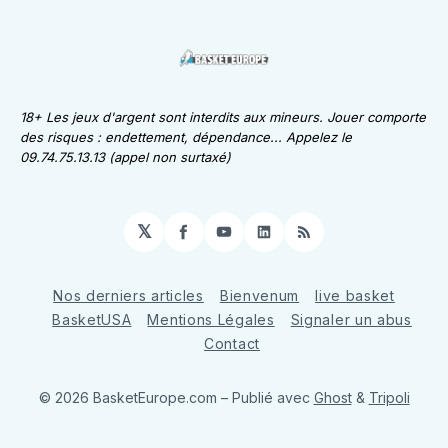
18+ Les jeux d'argent sont interdits aux mineurs. Jouer comporte
des risques : endettement, dépendance... Appelez le
09.74.75.13.13 (appel non surtaxé)
𝕏
Facebook
YouTube
LinkedIn
RSS
Nos derniers articles
Bienvenum
live basket
BasketUSA
Mentions Légales
Signaler un abus
Contact
© 2026 BasketEurope.com
– Publié avec
Ghost
&
Tripoli