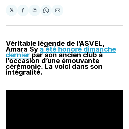
𝕏
Partager
Partager
Share
Partager
sur
sur
on
par
Facebook
LinkedIn
WhatsApp
Courriel
Véritable légende de l’ASVEL,
Amara Sy
a été honoré dimanche
dernier
par son ancien club à
l’occasion d’une émouvante
cérémonie. La voici dans son
intégralité.