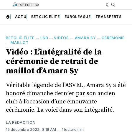
🏠
ACTU
BETCLIC ELITE
EUROLEAGUE
TRANSFERTS
BETCLIC ÉLITE
—
LNB
—
VIDÉOS
—
AMARA SY
—
CÉRÉMONIE
—
MAILLOT
Vidéo : L’intégralité de la
cérémonie de retrait de
maillot d’Amara Sy
Véritable légende de l’ASVEL, Amara Sy a été
honoré dimanche dernier par son ancien
club à l’occasion d’une émouvante
cérémonie. La voici dans son intégralité.
LA RÉDACTION
15 décembre 2022
. 8:18 AM
1 lecture min