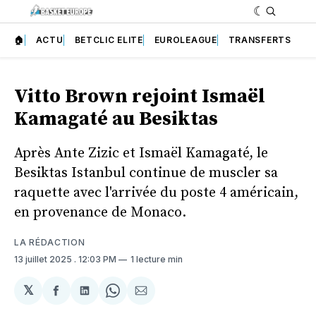
🏠
ACTU
BETCLIC ELITE
EUROLEAGUE
TRANSFERTS
Vitto Brown rejoint Ismaël
Kamagaté au Besiktas
Après Ante Zizic et Ismaël Kamagaté, le
Besiktas Istanbul continue de muscler sa
raquette avec l'arrivée du poste 4 américain,
en provenance de Monaco.
LA RÉDACTION
13 juillet 2025
. 12:03 PM
1 lecture min
𝕏
Partager
Partager
Share
Partager
sur
sur
on
par