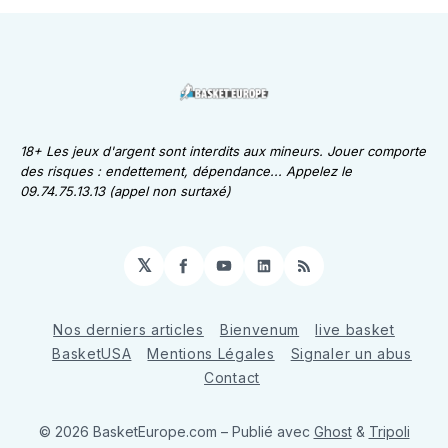
18+ Les jeux d'argent sont interdits aux mineurs. Jouer comporte
des risques : endettement, dépendance... Appelez le
09.74.75.13.13 (appel non surtaxé)
𝕏
Facebook
YouTube
LinkedIn
RSS
Nos derniers articles
Bienvenum
live basket
BasketUSA
Mentions Légales
Signaler un abus
Contact
© 2026 BasketEurope.com
– Publié avec
Ghost
&
Tripoli