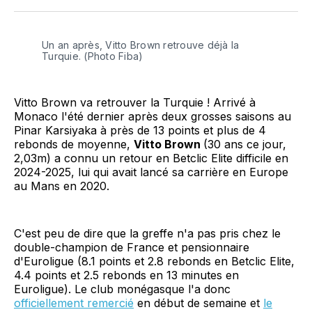
Facebook
LinkedIn
WhatsApp
Courriel
Un an après, Vitto Brown retrouve déjà la 
Turquie. (Photo Fiba)
Vitto Brown va retrouver la Turquie ! Arrivé à
Monaco l'été dernier après deux grosses saisons au
Pinar Karsiyaka à près de 13 points et plus de 4
rebonds de moyenne,
Vitto Brown
(30 ans ce jour,
2,03m) a connu un retour en Betclic Elite difficile en
2024-2025, lui qui avait lancé sa carrière en Europe
au Mans en 2020.
C'est peu de dire que la greffe n'a pas pris chez le
double-champion de France et pensionnaire
d'Euroligue (8.1 points et 2.8 rebonds en Betclic Elite,
4.4 points et 2.5 rebonds en 13 minutes en
Euroligue). Le club monégasque l'a donc
officiellement remercié
en début de semaine et
le