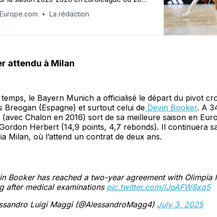
 attendues dont trois de l’élite française :
tEurope.com
La rédaction
is et l’ASVEL.
r attendu à Milan
emps, le Bayern Munich a officialisé le départ du pivot cr
 Breogan (Espagne) et surtout celui de
Devin Booker
. A 3
(avec Chalon en 2016) sort de sa meilleure saison en Eur
 Gordon Herbert (14,9 points, 4,7 rebonds). Il continuera s
pia Milan, où l’attend un contrat de deux ans.
in Booker has reached a two-year agreement with Olimpia 
g after medical examinations
pic.twitter.com/IJpAFW8xq5
ssandro Luigi Maggi (@AlessandroMagg4)
July 3, 2025