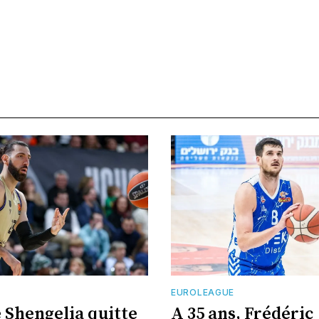
E
EUROLEAGUE
 Shengelia quitte
A 35 ans, Frédéric