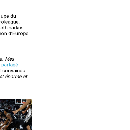
oupe du
roleague.
nathinaïkos
pion d’Europe
e. Mes
a
partagé
st convaincu
st énorme et