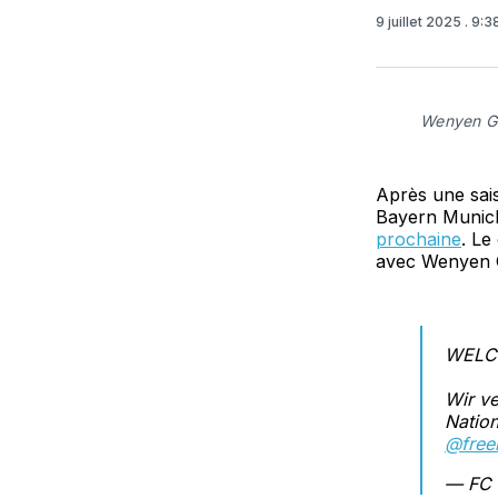
9 juillet 2025
. 9:
Wenyen Ga
Après une sais
Bayern Munic
prochaine
. Le
avec Wenyen G
WELC
Wir ve
Nation
@free
— FC 