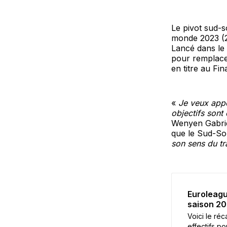
Le pivot sud-
monde 2023 (2
Lancé dans le 
pour remplace
en titre au Fi
«
Je veux app
objectifs sont 
Wenyen Gabriel
que le Sud-Sou
son sens du tra
Euroleague
saison 2
Voici le réc
effectifs p