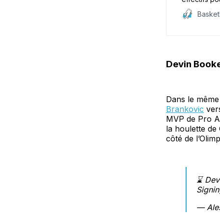
équipes sont
Baske
Monaco, Par
Devin Booke
Dans le même t
Brankovic
vers
MVP de Pro A 
la houlette de
côté de l’Olim
⌛️ Dev
Signin
— Ale