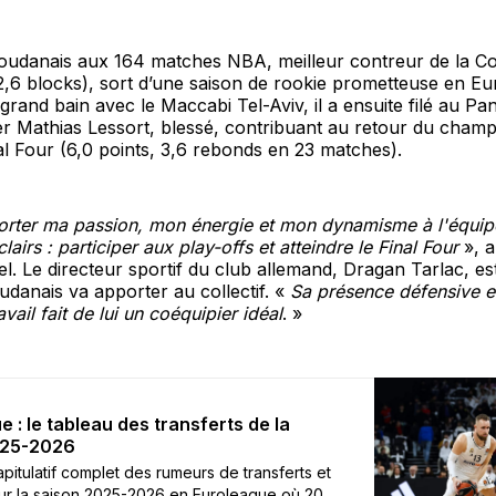
soudanais aux 164 matches NBA, meilleur contreur de la C
,6 blocks), sort d’une saison de rookie prometteuse en Eu
grand bain avec le Maccabi Tel-Aviv, il a ensuite filé au Pa
r Mathias Lessort, blessé, contribuant au retour du cham
nal Four (6,0 points, 3,6 rebonds en 23 matches).
orter ma passion, mon énergie et mon dynamisme à l'équip
clairs : participer aux play-offs et atteindre le Final Four
», 
. Le directeur sportif du club allemand, Dragan Tarlac, e
danais va apporter au collectif. «
Sa présence défensive e
vail fait de lui un coéquipier idéal
. »
 : le tableau des transferts de la
025-2026
apitulatif complet des rumeurs de transferts et
our la saison 2025-2026 en Euroleague où 20