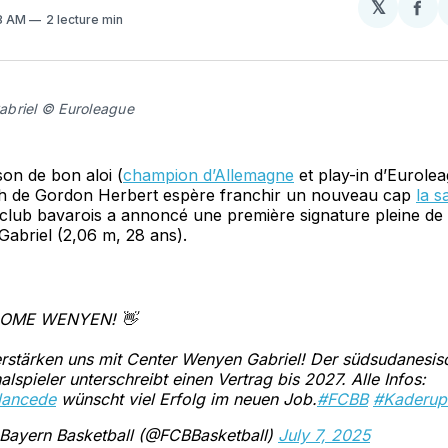
𝕏
Par
38 AM
2 lecture min
sur
Fa
briel © Euroleague
on de bon aloi (
champion d’Allemagne
et play-in d’Eurolea
h de Gordon Herbert espère franchir un nouveau cap
la s
 club bavarois a annoncé une première signature pleine d
abriel (2,06 m, 28 ans).
OME WENYEN! 👋
rstärken uns mit Center Wenyen Gabriel! Der südsudanesis
alspieler unterschreibt einen Vertrag bis 2027. Alle Infos:
lancede
wünscht viel Erfolg im neuen Job.
#FCBB
#Kaderup
Bayern Basketball (@FCBBasketball)
July 7, 2025