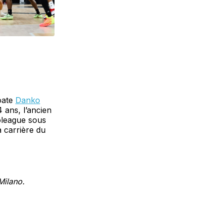
oate
Danko
4 ans, l’ancien
oleague sous
a carrière du
Milano.