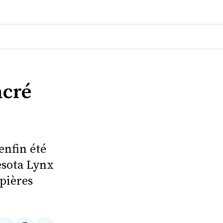
acré
enfin été
sota Lynx
ipières