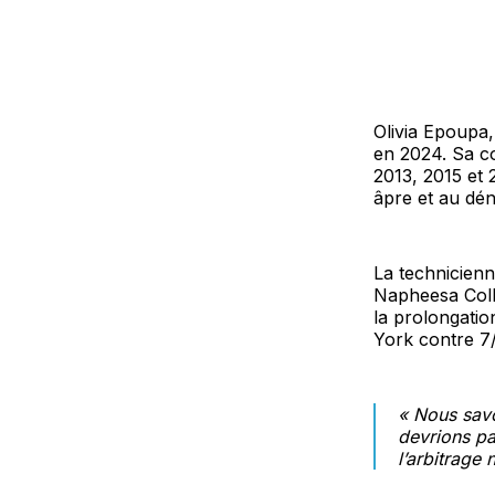
Olivia Epoupa,
en 2024. Sa c
2013, 2015 et 
âpre et au dé
La technicienn
Napheesa Colli
la prolongatio
York contre 7/
« Nous savo
devrions pa
l’arbitrage 