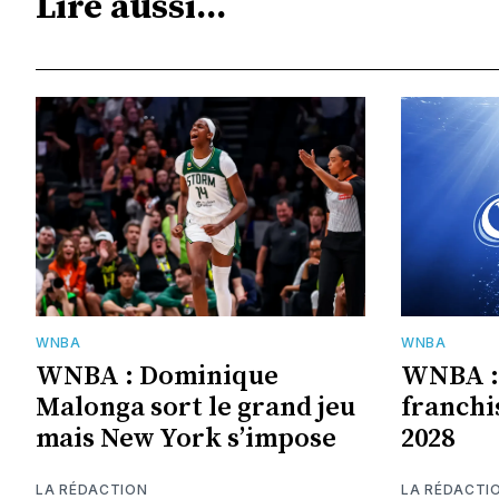
Lire aussi...
WNBA
WNBA
WNBA : Dominique
WNBA : 
Malonga sort le grand jeu
franchi
mais New York s’impose
2028
LA RÉDACTION
LA RÉDACTI