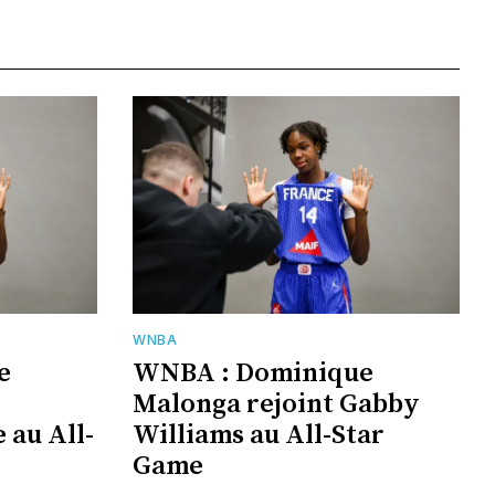
WNBA
e
WNBA : Dominique
Malonga rejoint Gabby
 au All-
Williams au All-Star
Game