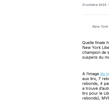
21 octobre 2024
.
New York
Quelle finale 
New York Liber
champion de so
suspens du ma
A l’image
du m
aux tirs, 7 re
rebonds, 4 pa
a trouvé d’aut
tirs pour le L
rebonds), MVP