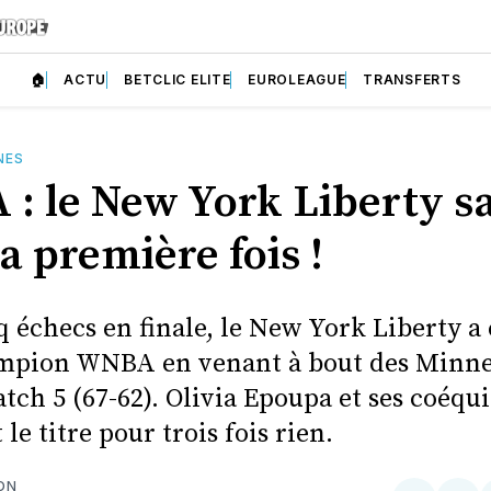
🏠
ACTU
BETCLIC ELITE
EUROLEAGUE
TRANSFERTS
NES
: le New York Liberty s
a première fois !
 échecs en finale, le New York Liberty a 
mpion WNBA en venant à bout des Minne
tch 5 (67-62). Olivia Epoupa et ses coéqu
e titre pour trois fois rien.
ON