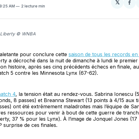
𝕏
Par
 8:25 AM
2 lecture min
sur
Fa
 Liberty © WNBA
haletante pour conclure cette
saison de tous les records 
ty a décroché dans la nuit de dimanche à lundi le premier t
n histoire, après ses cinq précédents échecs en finale, a
tch 5 contre les Minnesota Lynx (67-62).
atch 4
, la tension était au rendez-vous. Sabrina Ionescu (5
bonds, 8 passes) et Breanna Stewart (13 points à 4/15 aux ti
sses) ont été extrêmement maladroites mais l’équipe de Sa
res ressources pour venir à bout de cette guerre de tranc
iberty, 37 % pour les Lynx). À l’image de Jonquel Jones (17 
 surprise de ces finales.