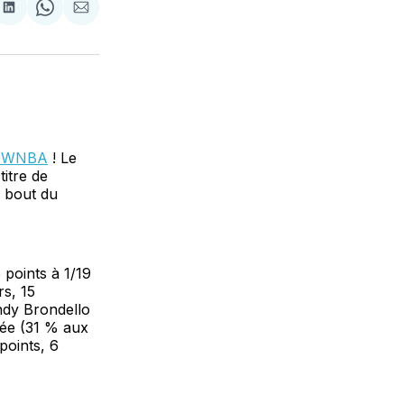
tager
Partager
Share
Partager
sur
on
par
cebook
LinkedIn
WhatsApp
Courriel
en WNBA
! Le
itre de
u bout du
 points à 1/19
rs, 15
ndy Brondello
hée (31 % aux
points, 6