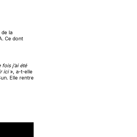
e de la
A. Ce dont
ois j’ai été
 ici
», a-t-elle
un. Elle rentre