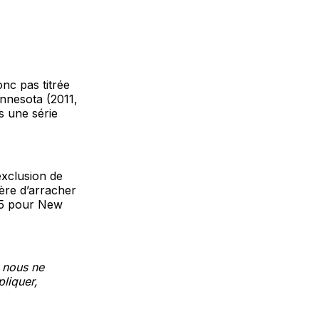
nc pas titrée
nesota (2011,
s une série
exclusion de
ère d’arracher
/25 pour New
 nous ne
liquer,