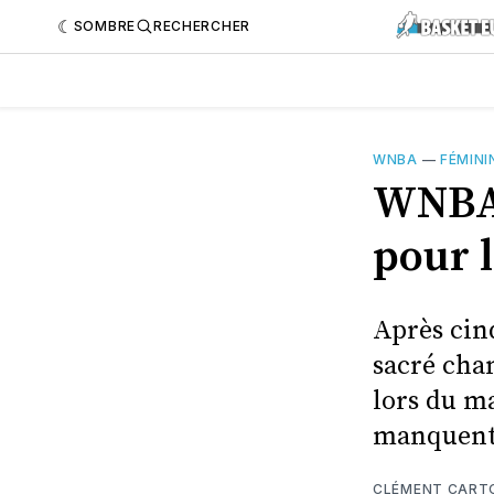
SOMBRE
RECHERCHER
WNBA
—
FÉMINI
WNBA 
pour l
Après cinq
sacré cha
lors du ma
manquent l
CLÉMENT CART