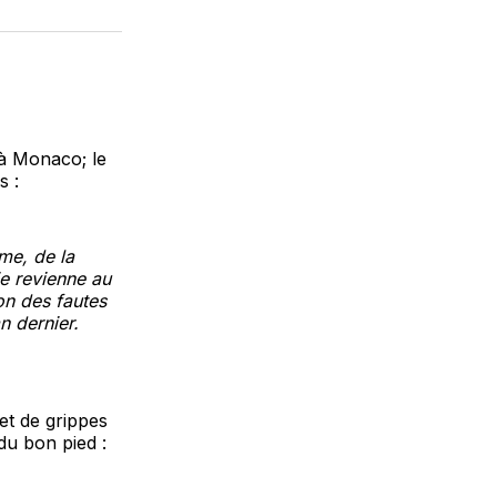
sur
on
par
cebook
LinkedIn
WhatsApp
Courriel
 à Monaco; le
s :
me, de la
je revienne au
ion des fautes
n dernier.
et de grippes
du bon pied :