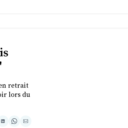
is
"
en retrait
ir lors du
tager
Partager
Share
Partager