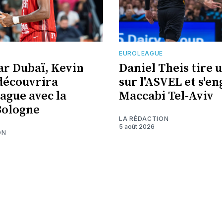
E
EUROLEAGUE
ar Dubaï, Kevin
Daniel Theis tire u
découvrira
sur l'ASVEL et s'e
eague avec la
Maccabi Tel-Aviv
Bologne
LA RÉDACTION
5 août 2026
ON