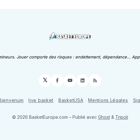
 mineurs. Jouer comporte des risques : endettement, dépendance... Appe
𝕏
Facebook
YouTube
LinkedIn
RSS
Bienvenum
live basket
BasketUSA
Mentions Légales
Si
© 2026 BasketEurope.com
– Publié avec
Ghost
&
Tripoli