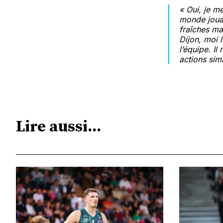
« Oui, je m
monde jouai
fraîches ma
Dijon, moi 
l’équipe. Il
actions simi
Lire aussi...