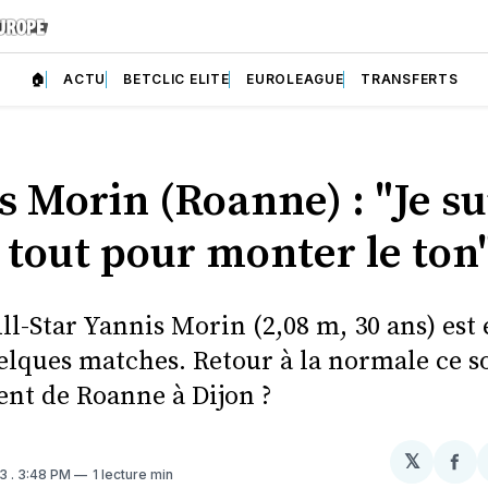
🏠
ACTU
BETCLIC ELITE
EUROLEAGUE
TRANSFERTS
s Morin (Roanne) : "Je su
 tout pour monter le ton
ll-Star Yannis Morin (2,08 m, 30 ans) est 
elques matches. Retour à la normale ce so
nt de Roanne à Dijon ?
𝕏
Par
23
. 3:48 PM
1 lecture min