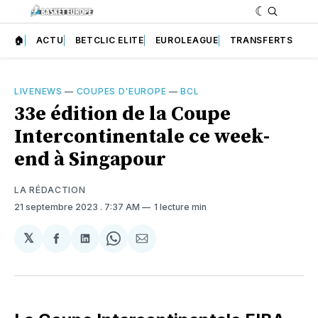
🏠
ACTU
BETCLIC ELITE
EUROLEAGUE
TRANSFERTS
LIVENEWS
—
COUPES D'EUROPE
—
BCL
33e édition de la Coupe
Intercontinentale ce week-
end à Singapour
LA RÉDACTION
21 septembre 2023
. 7:37 AM
1 lecture min
𝕏
Partager
Partager
Share
Partager
sur
sur
on
par
Facebook
LinkedIn
WhatsApp
Courriel