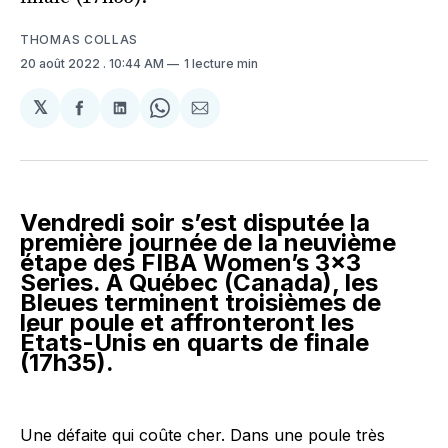
THOMAS COLLAS
20 août 2022
. 10:44 AM
1 lecture min
𝕏
Partager
Partager
Share
Partager
sur
sur
on
par
Facebook
LinkedIn
WhatsApp
Courriel
Vendredi soir s’est disputée la
première journée de la neuvième
étape des FIBA Women’s 3×3
Series. À Québec (Canada), les
Bleues terminent troisièmes de
leur poule et affronteront les
États-Unis en quarts de finale
(17h35).
Une défaite qui coûte cher. Dans une poule très