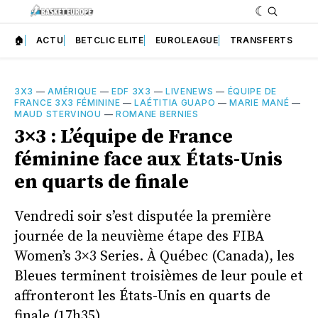
🏠
ACTU
BETCLIC ELITE
EUROLEAGUE
TRANSFERTS
3X3
—
AMÉRIQUE
—
EDF 3X3
—
LIVENEWS
—
ÉQUIPE DE
FRANCE 3X3 FÉMININE
—
LAÉTITIA GUAPO
—
MARIE MANÉ
—
MAUD STERVINOU
—
ROMANE BERNIES
3×3 : L’équipe de France
féminine face aux États-Unis
en quarts de finale
Vendredi soir s’est disputée la première
journée de la neuvième étape des FIBA
Women’s 3×3 Series. À Québec (Canada), les
Bleues terminent troisièmes de leur poule et
affronteront les États-Unis en quarts de
finale (17h35).