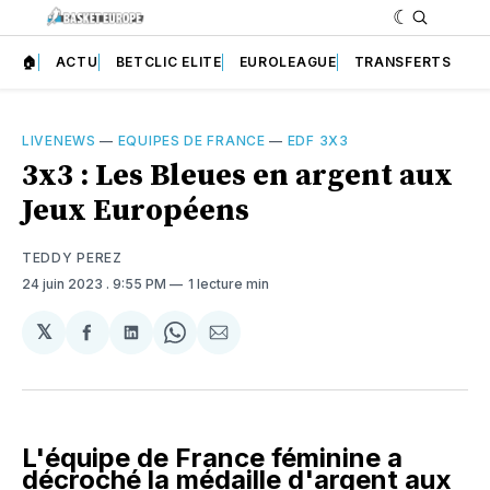
🏠
ACTU
BETCLIC ELITE
EUROLEAGUE
TRANSFERTS
LIVENEWS
—
EQUIPES DE FRANCE
—
EDF 3X3
3x3 : Les Bleues en argent aux
Jeux Européens
TEDDY PEREZ
24 juin 2023
. 9:55 PM
1 lecture min
𝕏
Partager
Partager
Share
Partager
sur
sur
on
par
Facebook
LinkedIn
WhatsApp
Courriel
L'équipe de France féminine a
décroché la médaille d'argent aux