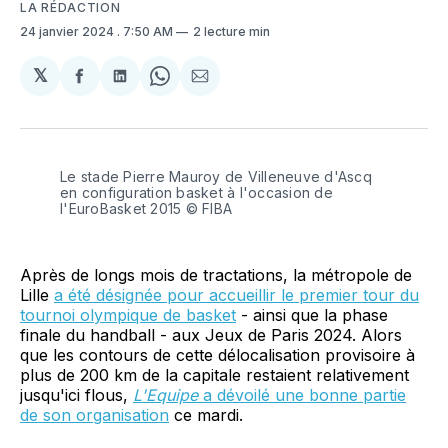
LA RÉDACTION
24 janvier 2024
. 7:50 AM
2 lecture min
𝕏
Partager
Partager
Share
Partager
sur
sur
on
par
Facebook
LinkedIn
WhatsApp
Courriel
Le stade Pierre Mauroy de Villeneuve d'Ascq 
en configuration basket à l'occasion de 
l'EuroBasket 2015 © FIBA
Après de longs mois de tractations, la métropole de
Lille
a été désignée pour accueillir le premier tour du
tournoi olympique de basket
- ainsi que la phase
finale du handball - aux Jeux de Paris 2024. Alors
que les contours de cette délocalisation provisoire à
plus de 200 km de la capitale restaient relativement
jusqu'ici flous,
L'Equipe
a dévoilé une bonne partie
de son organisation
ce mardi.