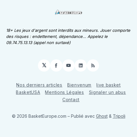
18+ Les jeux d'argent sont interdits aux mineurs. Jouer comporte
des risques : endettement, dépendance... Appelez le
09.74.75.13.13 (appel non surtaxé)
𝕏
Facebook
YouTube
LinkedIn
RSS
Nos derniers articles
Bienvenum
live basket
BasketUSA
Mentions Légales
Signaler un abus
Contact
© 2026 BasketEurope.com
– Publié avec
Ghost
&
Tripoli