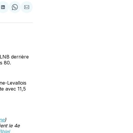
tager
Partager
Share
Partager
sur
on
par
cebook
LinkedIn
WhatsApp
Courriel
 LNB derrière
s 80.
ne-Levallois
te avec 11,5
ne
)
ient le 4e
3blel