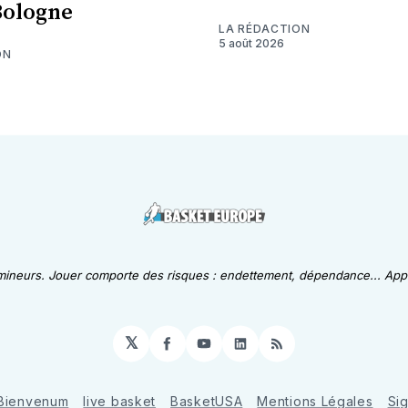
Bologne
LA RÉDACTION
5 août 2026
ON
 mineurs. Jouer comporte des risques : endettement, dépendance... Appe
𝕏
Facebook
YouTube
LinkedIn
RSS
Bienvenum
live basket
BasketUSA
Mentions Légales
Si