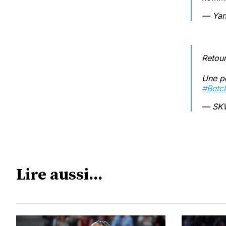
— Yan
Retour
Une pe
#Betcl
— SK
Lire aussi...