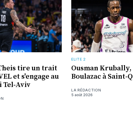
E
ELITE 2
heis tire un trait
Ousman Krubally,
VEL et s'engage au
Boulazac à Saint-
 Tel-Aviv
LA RÉDACTION
5 août 2026
ON