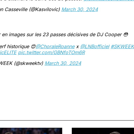
n Casseville (@Kasvilovic)
March 30, 2024
 en images sur les 23 passes décisives de DJ Cooper 😳
rf historique 😍
@ChoraleRoanne
x
@LNBofficiel
#SKWEEK
icELITE
pic.twitter.com/GBNfoTOm6R
WEEK (@skweektv)
March 30, 2024