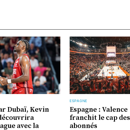
E
ESPAGNE
ar Dubaï, Kevin
Espagne : Valence
découvrira
franchit le cap des
eague avec la
abonnés