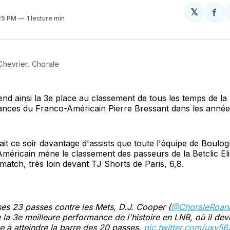
𝕏
Par
:25 PM
1 lecture min
sur
Fa
Chevrier, Chorale
d ainsi la 3e place au classement de tous les temps de la
nces du Franco-Américain Pierre Bressant dans les année
it ce soir davantage d'assists que toute l'équipe de Boulog
'Américain mène le classement des passeurs de la Betclic Eli
match, très loin devant TJ Shorts de Paris, 6,8.
es 23 passes contre les Mets, D.J. Cooper (
@ChoraleRoan
e la 3e meilleure performance de l'histoire en LNB, où il dev
à atteindre la barre des 20 passes.
pic.twitter.com/uxv56