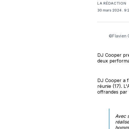
LA RÉDACTION
30 mars 2024
. 9
©Flavien 
DJ Cooper pren
deux performa
DJ Cooper a fa
réunie (17). L
offrandes par 
Avec s
réalis
homme 