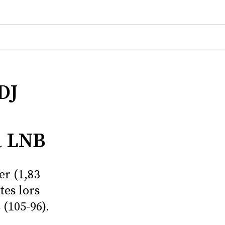
DJ
a LNB
er (1,83
tes lors
 (105-96).