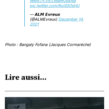
https://t.co/LtqBmG6kNa
pic.twitter.com/KoiS5OdrIU
— 𝘼𝙇𝙈 𝙀𝙫𝙧𝙚𝙪𝙭
(@ALMEvreux)
December 14,
2021
Photo : Bangaly Fofana (Jacques Cormarèche)
Lire aussi...