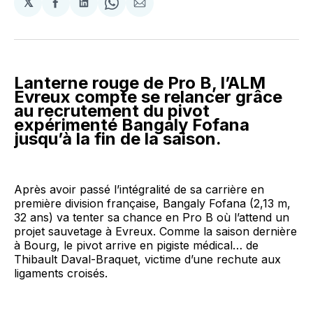
𝕏
Partager
Partager
Share
Partager
sur
sur
on
par
Facebook
LinkedIn
WhatsApp
Courriel
Lanterne rouge de Pro B, l’ALM
Evreux compte se relancer grâce
au recrutement du pivot
expérimenté Bangaly Fofana
jusqu’à la fin de la saison.
Après avoir passé l’intégralité de sa carrière en
première division française, Bangaly Fofana (2,13 m,
32 ans) va tenter sa chance en Pro B où l’attend un
projet sauvetage à Evreux. Comme la saison dernière
à Bourg, le pivot arrive en pigiste médical… de
Thibault Daval-Braquet, victime d’une rechute aux
ligaments croisés.