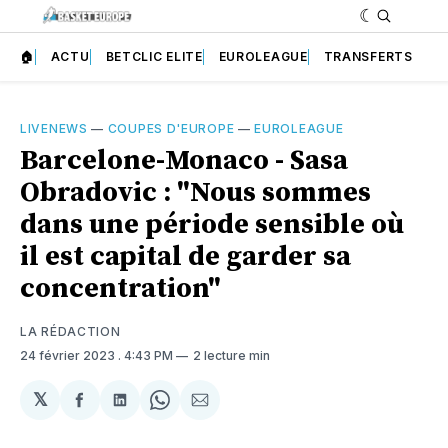
🏠
ACTU
BETCLIC ELITE
EUROLEAGUE
TRANSFERTS
LIVENEWS
—
COUPES D'EUROPE
—
EUROLEAGUE
Barcelone-Monaco - Sasa
Obradovic : "Nous sommes
dans une période sensible où
il est capital de garder sa
concentration"
LA RÉDACTION
24 février 2023
. 4:43 PM
2 lecture min
𝕏
Partager
Partager
Share
Partager
sur
sur
on
par
Facebook
LinkedIn
WhatsApp
Courriel