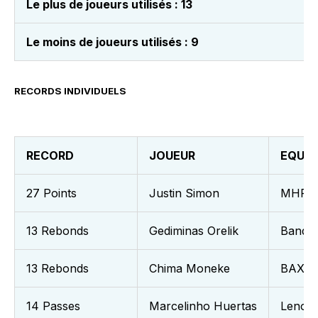
Le plus de joueurs utilisés : 13
Le moins de joueurs utilisés : 9
RECORDS INDIVIDUELS
RECORD
JOUEUR
EQUIP
27 Points
Justin Simon
MHP R
13 Rebonds
Gediminas Orelik
Bandi
13 Rebonds
Chima Moneke
BAXI 
14 Passes
Marcelinho Huertas
Lenovo