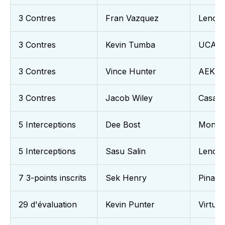
3 Contres
Fran Vazquez
Lenovo
3 Contres
Kevin Tumba
UCAM 
3 Contres
Vince Hunter
AEK
3 Contres
Jacob Wiley
Casad
5 Interceptions
Dee Bost
Monac
5 Interceptions
Sasu Salin
Lenovo
7 3-points inscrits
Sek Henry
Pinar 
29 d'évaluation
Kevin Punter
Virtus