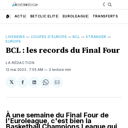
🏠
ACTU
BETCLIC ELITE
EUROLEAGUE
TRANSFERTS
LIVENEWS
—
COUPES D'EUROPE
—
BCL
—
ETRANGER
—
EUROPE
BCL : les records du Final Four
LA RÉDACTION
12 mai 2023
. 7:55 AM
2 lecture min
𝕏
Partager
Partager
Share
Partager
sur
sur
on
par
Facebook
LinkedIn
WhatsApp
Courriel
À une semaine du Final Four de
l'Euroleague, c'est bien la
Basketball Champions League qui