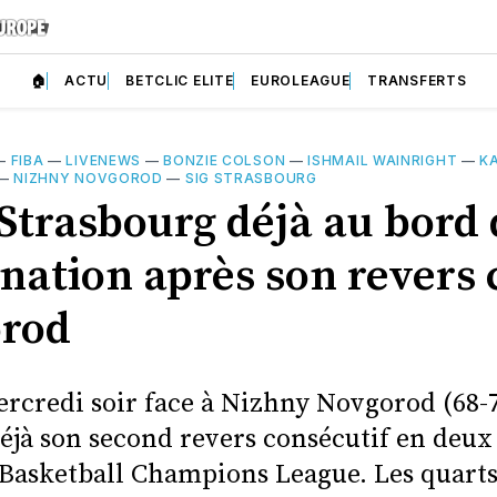
🏠
ACTU
BETCLIC ELITE
EUROLEAGUE
TRANSFERTS
—
FIBA
—
LIVENEWS
—
BONZIE COLSON
—
ISHMAIL WAINRIGHT
—
K
—
NIZHNY NOVGOROD
—
SIG STRASBOURG
 Strasbourg déjà au bord 
ination après son revers
rod
rcredi soir face à Nizhny Novgorod (68-7
éjà son second revers consécutif en deux 
 Basketball Champions League. Les quarts