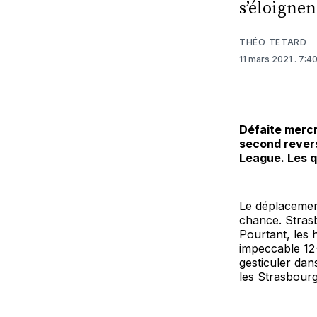
s’éloigne
THÉO TETARD
11 mars 2021
. 7:4
Défaite mercr
second revers
League. Les q
Le déplacement
chance. Strasb
Pourtant, les 
impeccable 12
gesticuler dan
les Strasbourg