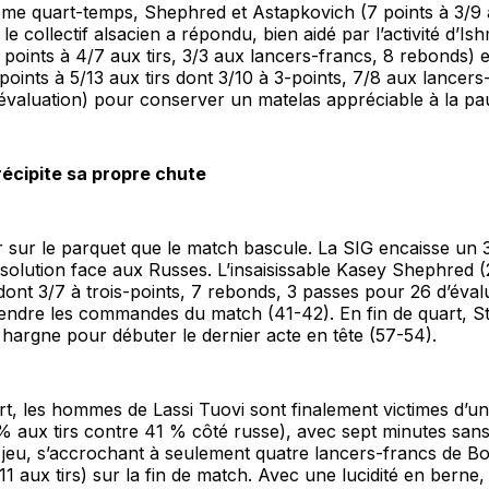
me quart-temps, Shephred et Astapkovich (7 points à 3/9 a
le collectif alsacien a répondu, bien aidé par l’activité d’Ish
 points à 4/7 aux tirs, 3/3 aux lancers-francs, 8 rebonds)
points à 5/13 aux tirs dont 3/10 à 3-points, 7/8 aux lancers
évaluation) pour conserver un matelas appréciable à la pa
écipite sa propre chute
r sur le parquet que le match bascule. La SIG encaisse un 3
 solution face aux Russes. L’insaisissable Kasey Shephred (
 dont 3/7 à trois-points, 7 rebonds, 3 passes pour 26 d’éva
rendre les commandes du match (41-42). En fin de quart, S
 hargne pour débuter le dernier acte en tête (57-54).
rt, les hommes de Lassi Tuovi sont finalement victimes d’u
% aux tirs contre 41 % côté russe), avec sept minutes sans
 jeu, s’accrochant à seulement quatre lancers-francs de B
11 aux tirs) sur la fin de match. Avec une lucidité en berne,