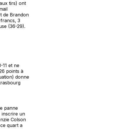
ux tirs) ont
mail
 et de Brandon
-francs, 3
use (36-29).
-11 et ne
26 points à
luation) donne
trasbourg
ne panne
 inscrire un
onzie Colson
 ce quart a