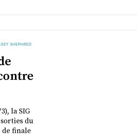
ASEY SHEPHRED
de
 contre
3), la SIG
sorties du
 de finale