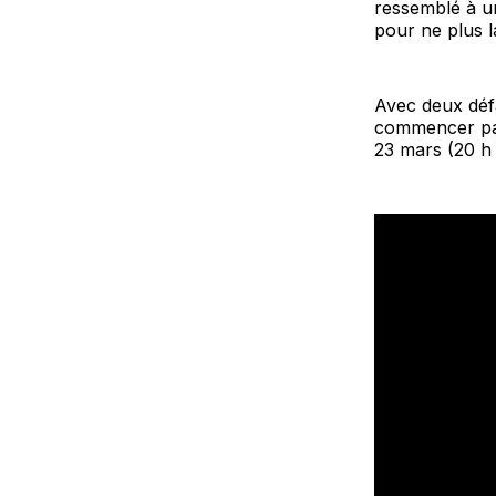
ressemblé à un
pour ne plus l
Avec deux défa
commencer par
23 mars (20 h 