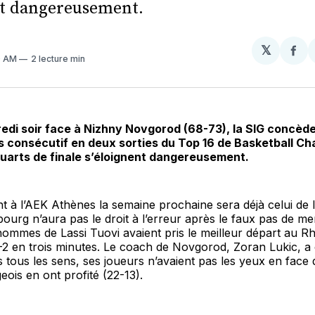
nt dangereusement.
𝕏
Par
0 AM
2 lecture min
sur
Fa
edi soir face à Nizhny Novgorod (68-73), la SIG concède
 consécutif en deux sorties du Top 16 de Basketball C
uarts de finale s’éloignent dangereusement.
 à l’AEK Athènes la semaine prochaine sera déjà celui de l
ourg n’aura pas le droit à l’erreur après le faux pas de mer
hommes de Lassi Tuovi avaient pris le meilleur départ au 
-2 en trois minutes. Le coach de Novgorod, Zoran Lukic, a
s tous les sens, ses joueurs n’avaient pas les yeux en face 
eois en ont profité (22-13).