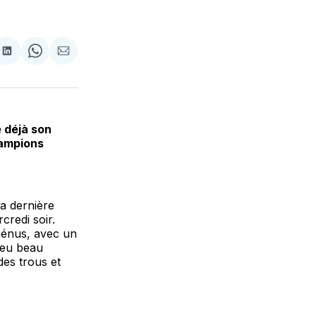
tager
Partager
Share
Partager
sur
on
par
cebook
LinkedIn
WhatsApp
Courriel
 déjà son
hampions
a dernière
credi soir.
Rhénus, avec un
 eu beau
des trous et