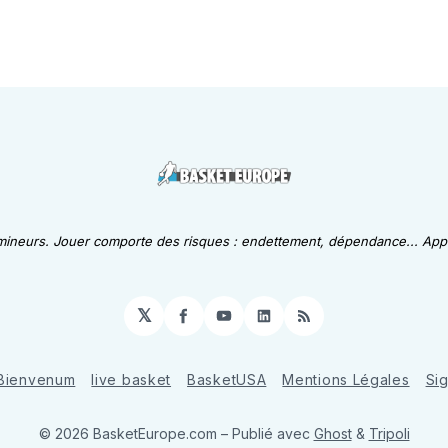
 mineurs. Jouer comporte des risques : endettement, dépendance... Appe
𝕏
Facebook
YouTube
LinkedIn
RSS
Bienvenum
live basket
BasketUSA
Mentions Légales
Si
© 2026 BasketEurope.com
– Publié avec
Ghost
&
Tripoli