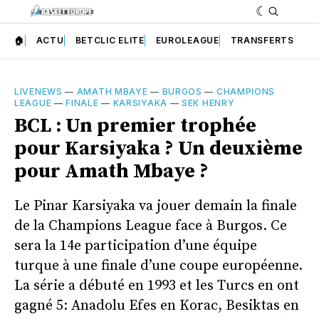
🏠
ACTU
BETCLIC ELITE
EUROLEAGUE
TRANSFERTS
LIVENEWS
—
AMATH MBAYE
—
BURGOS
—
CHAMPIONS
LEAGUE
—
FINALE
—
KARSIYAKA
—
SEK HENRY
BCL : Un premier trophée
pour Karsiyaka ? Un deuxième
pour Amath Mbaye ?
Le Pinar Karsiyaka va jouer demain la finale
de la Champions League face à Burgos. Ce
sera la 14e participation d’une équipe
turque à une finale d’une coupe européenne.
La série a débuté en 1993 et les Turcs en ont
gagné 5: Anadolu Efes en Korac, Besiktas en