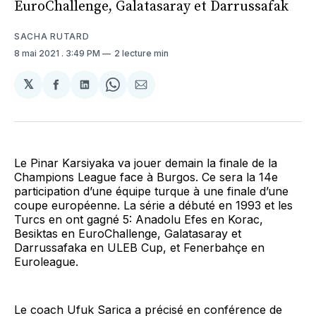
EuroChallenge, Galatasaray et Darrussafak
SACHA RUTARD
8 mai 2021
. 3:49 PM
2 lecture min
𝕏
Partager
Partager
Share
Partager
sur
sur
on
par
Facebook
LinkedIn
WhatsApp
Courriel
Le Pinar Karsiyaka va jouer demain la finale de la
Champions League face à Burgos. Ce sera la 14e
participation d’une équipe turque à une finale d’une
coupe européenne. La série a débuté en 1993 et les
Turcs en ont gagné 5: Anadolu Efes en Korac,
Besiktas en EuroChallenge, Galatasaray et
Darrussafaka en ULEB Cup, et Fenerbahçe en
Euroleague.
Le coach Ufuk Sarica a précisé en conférence de