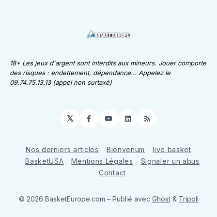
18+ Les jeux d'argent sont interdits aux mineurs. Jouer comporte
des risques : endettement, dépendance... Appelez le
09.74.75.13.13 (appel non surtaxé)
𝕏
Facebook
YouTube
LinkedIn
RSS
Nos derniers articles
Bienvenum
live basket
BasketUSA
Mentions Légales
Signaler un abus
Contact
© 2026 BasketEurope.com
– Publié avec
Ghost
&
Tripoli