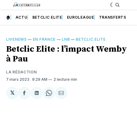
🏠
ACTU
BETCLIC ELITE
EUROLEAGUE
TRANSFERTS
LIVENEWS
—
EN FRANCE
—
LNB
—
BETCLIC ELITE
Betclic Elite : l’impact Wemby
à Pau
LA RÉDACTION
7 mars 2023
. 9:29 AM
2 lecture min
𝕏
Partager
Partager
Share
Partager
sur
sur
on
par
Facebook
LinkedIn
WhatsApp
Courriel