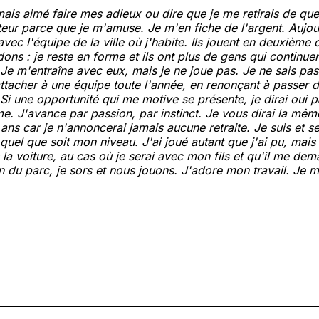
amais aimé faire mes adieux ou dire que je me retirais de qu
teur parce que je m'amuse. Je m'en fiche de l'argent. Aujou
vec l'équipe de la ville où j'habite. Ils jouent en deuxième 
dons : je reste en forme et ils ont plus de gens qui continue
. Je m'entraîne avec eux, mais je ne joue pas. Je ne sais pas
ttacher à une équipe toute l'année, en renonçant à passer
 Si une opportunité qui me motive se présente, je dirai oui 
me. J'avance par passion, par instinct. Je vous dirai la mê
ans car je n'annoncerai jamais aucune retraite. Je suis et se
quel que soit mon niveau. J'ai joué autant que j'ai pu, mais s
 la voiture, au cas où je serai avec mon fils et qu'il me de
ain du parc, je sors et nous jouons. J'adore mon travail. Je 