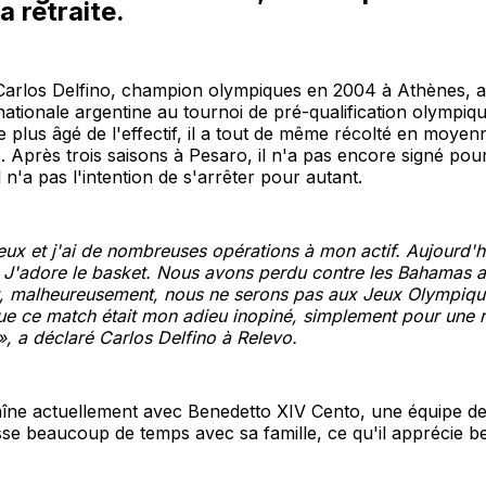
a retraite.
 Carlos Delfino, champion olympiques en 2004 à Athènes, a
nationale argentine au tournoi de pré-qualification olympique
le plus âgé de l'effectif, il a tout de même récolté en moyen
. Après trois saisons à Pesaro, il n'a pas encore signé pour
l n'a pas l'intention de s'arrêter pour autant.
ieux et j'ai de nombreuses opérations à mon actif. Aujourd'h
J'adore le basket. Nous avons perdu contre les Bahamas a
t, malheureusement, nous ne serons pas aux Jeux Olympiqu
ue ce match était mon adieu inopiné, simplement pour une 
»,
a déclaré Carlos Delfino à Relevo.
raîne actuellement avec Benedetto XIV Cento, une équipe d
passe beaucoup de temps avec sa famille, ce qu'il apprécie 