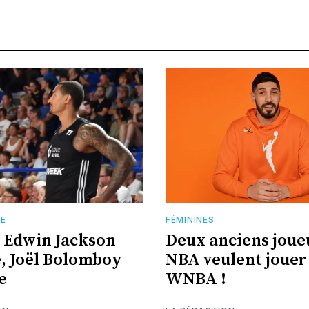
TE
FÉMININES
 Edwin Jackson
Deux anciens joue
, Joël Bolomboy
NBA veulent jouer 
e
WNBA !