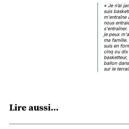
« Je n’ai j
suis basket
m'entraîne a
nous entrai
s'entraîner
je peux m'a
ma famille.
suis en for
cinq ou dix 
basketteur, 
ballon dans
sur le terr
Lire aussi...