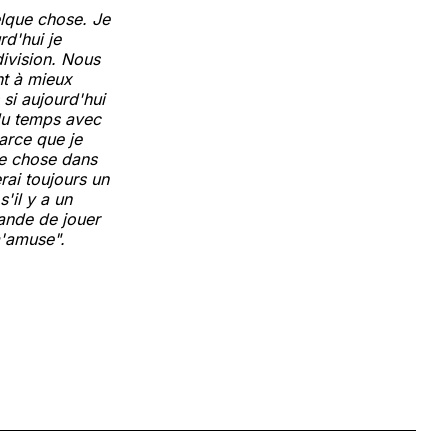
elque chose. Je
rd'hui je
division. Nous
nt à mieux
 si aujourd'hui
 du temps avec
parce que je
me chose dans
rai toujours un
'il y a un
mande de jouer
m'amuse".