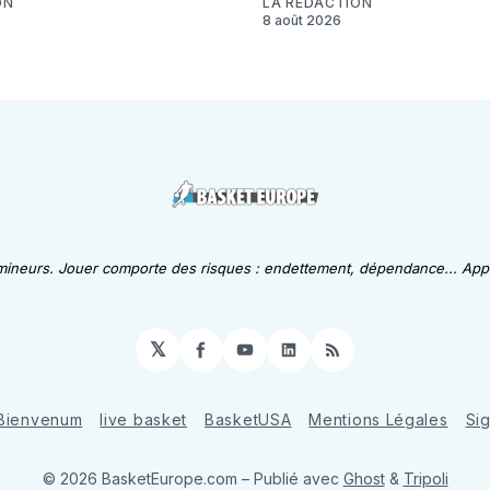
ON
LA RÉDACTION
8 août 2026
 mineurs. Jouer comporte des risques : endettement, dépendance... Appe
𝕏
Facebook
YouTube
LinkedIn
RSS
Bienvenum
live basket
BasketUSA
Mentions Légales
Si
© 2026 BasketEurope.com
– Publié avec
Ghost
&
Tripoli