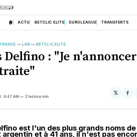
🏠
ACTU
BETCLIC ELITE
EUROLEAGUE
TRANSFERTS
 FRANCE
—
LNB
—
BETCLIC ELITE
 Delfino : "Je n'annoncer
traite"
𝕏
Par
3
. 6:47 AM
2 lecture min
sur
Fa
lfino est l'un des plus grands noms de 
 argentin et à 41 ans, il n'est pas encor