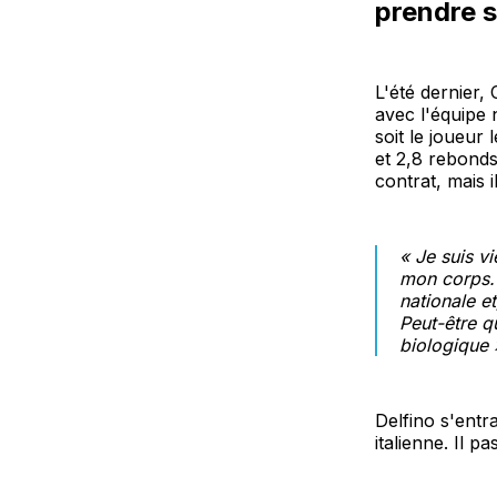
prendre s
L'été dernier,
avec l'équipe 
soit le joueur 
et 2,8 rebonds
contrat, mais i
« Je suis v
mon corps. 
nationale e
Peut-être q
biologique 
Delfino s'ent
italienne. Il 