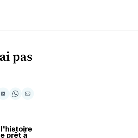
ai pas
tager
Partager
Share
Partager
sur
on
par
cebook
LinkedIn
WhatsApp
Courriel
l'histoire
e prêt à