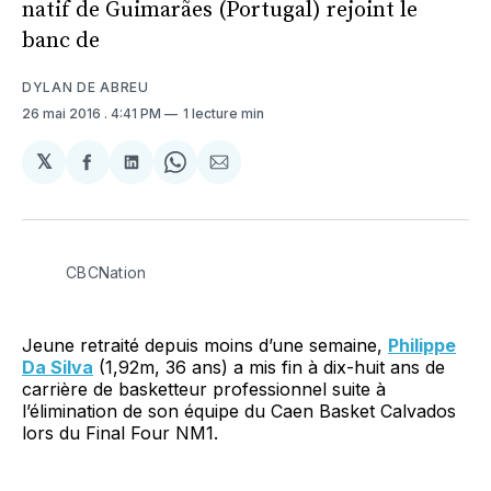
natif de Guimarães (Portugal) rejoint le
banc de
DYLAN DE ABREU
26 mai 2016
. 4:41 PM
1 lecture min
𝕏
Partager
Partager
Share
Partager
sur
sur
on
par
Facebook
LinkedIn
WhatsApp
Courriel
CBCNation
Jeune retraité depuis moins d’une semaine,
Philippe
Da Silva
(1,92m, 36 ans) a mis fin à dix-huit ans de
carrière de basketteur professionnel suite à
l’élimination de son équipe du Caen Basket Calvados
lors du Final Four NM1.