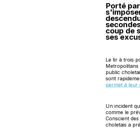
Porté par
s'imposer
descendu 
secondes 
coup de s
ses excus
Le tir à trois
Metropolitans 
public choleta
sont rapidemen
permet à leur 
Un incident qu
comme le prév
Conscient des
choletais a pr