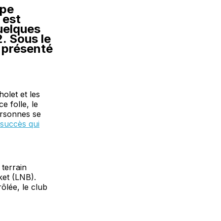
ipe
 est
uelques
. Sous le
a présenté
holet et les
e folle, le
personnes se
 succès qui
 terrain
ket (LNB).
ôlée, le club