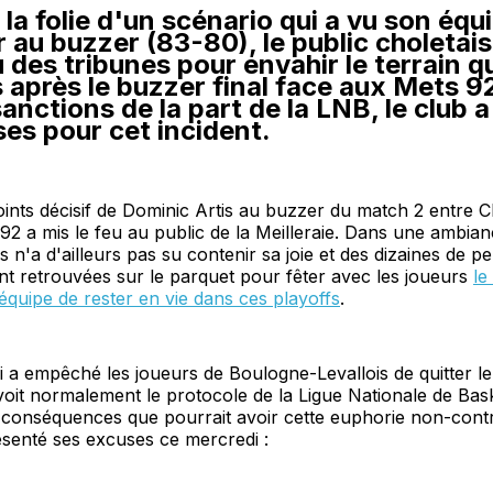
 la folie d'un scénario qui a vu son équ
 au buzzer (83-80), le public choletais
des tribunes pour envahir le terrain q
après le buzzer final face aux Mets 92
anctions de la part de la LNB, le club 
es pour cet incident.
 points décisif de Dominic Artis au buzzer du match 2 entre C
92 a mis le feu au public de la Meilleraie. Dans une ambianc
is n'a d'ailleurs pas su contenir sa joie et des dizaines de 
t retrouvées sur le parquet pour fêter avec les joueurs
le
équipe de rester en vie dans ces playoffs
.
i a empêché les joueurs de Boulogne-Levallois de quitter le
oit normalement le protocole de la Ligue Nationale de Bas
 conséquences que pourrait avoir cette euphorie non-contr
ésenté ses excuses ce mercredi :