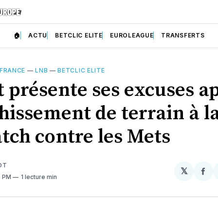
🏠
ACTU
BETCLIC ELITE
EUROLEAGUE
TRANSFERTS
 FRANCE
—
LNB
—
BETCLIC ELITE
t présente ses excuses a
hissement de terrain à la
tch contre les Mets
OT
𝕏
Par
6 PM
1 lecture min
sur
Fa