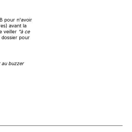
NB pour n'avoir
res) avant la
e veiller
"à ce
 dossier pour
r au buzzer