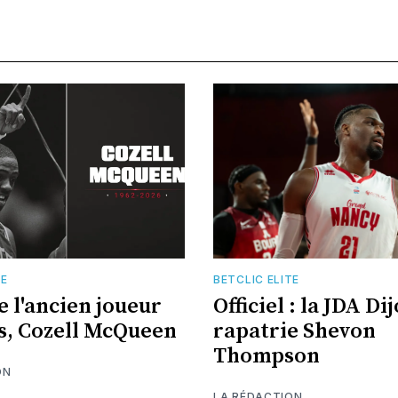
TE
BETCLIC ELITE
e l'ancien joueur
Officiel : la JDA Di
s, Cozell McQueen
rapatrie Shevon
Thompson
ON
LA RÉDACTION