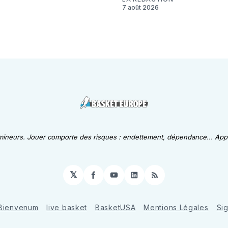
7 août 2026
 mineurs. Jouer comporte des risques : endettement, dépendance... Appe
𝕏
Facebook
YouTube
LinkedIn
RSS
Bienvenum
live basket
BasketUSA
Mentions Légales
Si