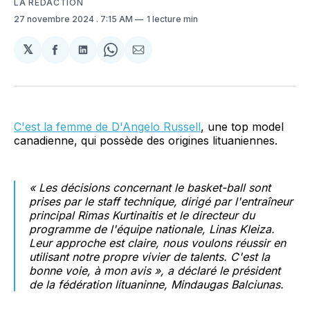
LA RÉDACTION
27 novembre 2024
. 7:15 AM
1 lecture min
𝕏
Partager
Partager
Share
Partager
sur
sur
on
par
Facebook
LinkedIn
WhatsApp
Courriel
C'est la femme de D'Angelo Russell
, une top model
canadienne, qui possède des origines lituaniennes.
« Les décisions concernant le basket-ball sont
prises par le staff technique, dirigé par l'entraîneur
principal Rimas Kurtinaitis et le directeur du
programme de l'équipe nationale, Linas Kleiza.
Leur approche est claire, nous voulons réussir en
utilisant notre propre vivier de talents. C'est la
bonne voie, à mon avis »,
a déclaré le président
de la fédération lituaninne, Mindaugas Balciunas.