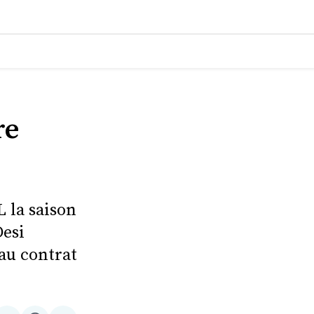
re
L la saison
Desi
eau contrat