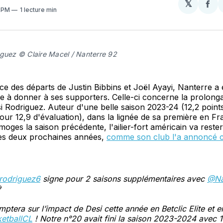
𝕏
Par
8 PM
1 lecture min
sur
Fa
iguez © Claire Macel / Nanterre 92
e des départs de Justin Bibbins et Joël Ayayi, Nanterre a 
 à donner à ses supporters. Celle-ci concerne la prolonga
i Rodriguez. Auteur d'une belle saison 2023-24 (12,2 point
r 12,9 d'évaluation), dans la lignée de sa première en Fr
moges la saison précédente, l'ailier-fort américain va rester
es deux prochaines années,
comme son club l'a annoncé c
rodriguez6
signe pour 2 saisons supplémentaires avec
@Na

ptera sur l’impact de Desi cette année en Betclic Elite et e
etballCL
! Notre n°20 avait fini la saison 2023-2024 avec 