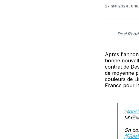
27 mai 2024
. 6:1
Desi Rodr
Après l'annonc
bonne nouvelle
contrat de Des
de moyenne pou
couleurs de Li
France pour l
@desi
!✍️🃏
On com
@Bask