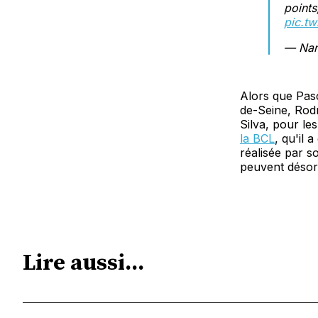
points
pic.t
— Nan
Alors que Pas
de-Seine, Rod
Silva, pour le
la BCL
, qu'il 
réalisée par s
peuvent désorm
Lire aussi...