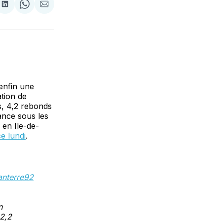
tager
Partager
Share
Partager
sur
on
par
cebook
LinkedIn
WhatsApp
Courriel
enfin une
tion de
s, 4,2 rebonds
ance sous les
 en Ile-de-
e lundi
.
nterre92
n
12,2