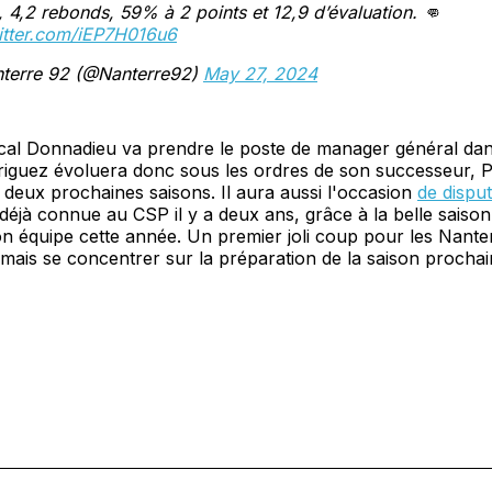
, 4,2 rebonds, 59% à 2 points et 12,9 d’évaluation. 👊
witter.com/iEP7H016u6
terre 92 (@Nanterre92)
May 27, 2024
cal Donnadieu va prendre le poste de manager général dan
riguez évoluera donc sous les ordres de son successeur, P
s deux prochaines saisons. Il aura aussi l'occasion
de dispu
a déjà connue au CSP il y a deux ans, grâce à la belle saison
on équipe cette année. Un premier joli coup pour les Nanter
ais se concentrer sur la préparation de la saison prochai