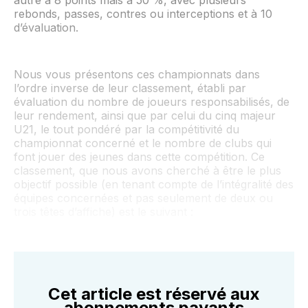
rebonds, passes, contres ou interceptions et à 10
d’évaluation.
Nous vous présentons ces championnats dans
l’ordre inverse de leur classement, établi par
évaluation du nombre de joueurs responsabilisés, de
leur rendement, ainsi que par celui du cinq majeur
U21, le tout pondéré par la compétitivité du
championnat concerné et le nombre de clubs qui
font jouer des jeunes dans cette compétition. Ce
classement, que nous avons cherché à être le plus
objectif possible (en tenant compte de l’intégralité des
équipes concernées et pas seulement de deux ou
trois têtes d’affiche) est le suivant :
Cet article est réservé aux
abonnements payants