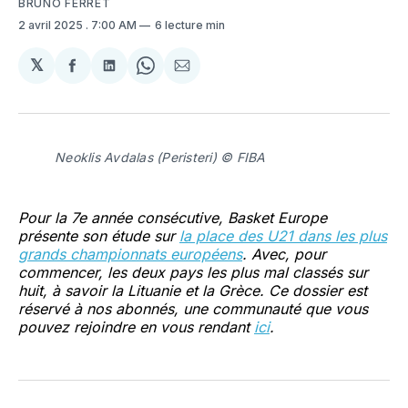
BRUNO FERRET
2 avril 2025
. 7:00 AM
6 lecture min
𝕏
Partager
Partager
Share
Partager
sur
sur
on
par
Facebook
LinkedIn
WhatsApp
Courriel
Neoklis Avdalas (Peristeri) © FIBA
Pour la 7e année consécutive, Basket Europe
présente son étude sur
la place des U21 dans les plus
grands championnats européens
. Avec, pour
commencer, les deux pays les plus mal classés sur
huit, à savoir la Lituanie et la Grèce. Ce dossier est
réservé à nos abonnés, une communauté que vous
pouvez rejoindre en vous rendant
ici
.