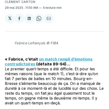
CLÉMENT CARTON
29 mai 2025
. 11:00 AM
4 lecture min
𝕏
Partager
Partager
Share
Partager
sur
sur
on
par
Facebook
LinkedIn
WhatsApp
Courriel
Fabrice Lefrançois © FIBA
« Fabrice, c’était
un match rempli d’émotions
contradictoires
(défaite 89-94)…
Le premier quart-temps a été difficile. Et pour les
mêmes raisons (que le match 1), c’est-à-dire qu’on
fait 7 pertes de balles en 10 minutes. Bourg-en-
Bresse s’alimente beaucoup de ça. On a manqué de
dureté à ce moment-là et de lucidité sur des choix. Le
reste du temps, on fait jeu égal quasiment tout le
temps, on gagne même la deuxième mi-temps. Il y
avait un quart-temps en-deçà.