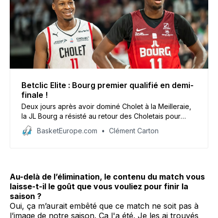
Betclic Elite : Bourg premier qualifié en demi-
finale !
Deux jours après avoir dominé Cholet à la Meilleraie,
la JL Bourg a résisté au retour des Choletais pour
conclure la série ce mercredi 28 mai à Ekinox (94-
BasketEurope.com
Clément Carton
89). La Jeu affrontera le vainqueur de Paris - Dijon en
demi-finale.
Au-delà de l’élimination, le contenu du match vous
laisse-t-il le goût que vous vouliez pour finir la
saison ?
Oui, ça m’aurait embêté que ce match ne soit pas à
l’image de notre saison. Ça l'a été. Je les ai trouvés