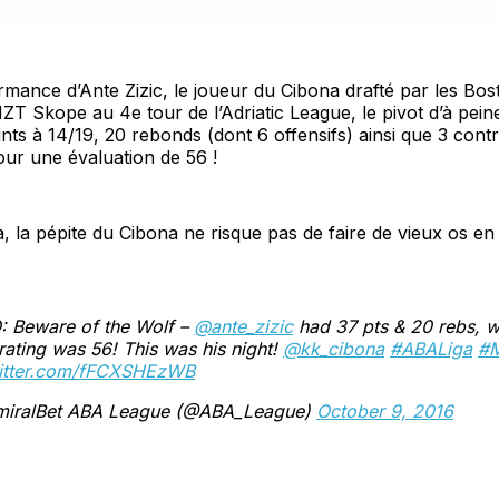
ance d’Ante Zizic, le joueur du Cibona drafté par les Bost
ZT Skope au 4e tour de l’Adriatic League, le pivot d’à pein
nts à 14/19, 20 rebonds (dont 6 offensifs) ainsi que 3 contr
our une évaluation de 56 !
, la pépite du Cibona ne risque pas de faire de vieux os en
: Beware of the Wolf –
@ante_zizic
had 37 pts & 20 rebs, wh
rating was 56! This was his night!
@kk_cibona
#ABALiga
#
witter.com/fFCXSHEzWB
iralBet ABA League (@ABA_League)
October 9, 2016