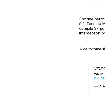
Enorme perform
été. Face au M
compilé 37 poi
interception p
A ce rythme-là
VIDEO
index 
pic.t
— Adm