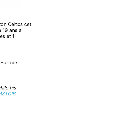
on Celtics cet
e 19 ans a
es et 1
 Europe.
ile his
MZTCIB