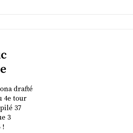
ic
ue
ona drafté
u 4e tour
pilé 37
ue 3
 !