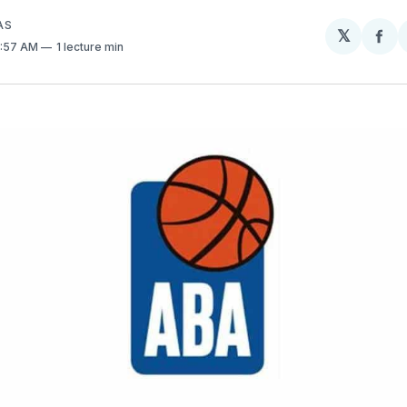
AS
𝕏
Par
9:57 AM
1 lecture min
sur
Fa