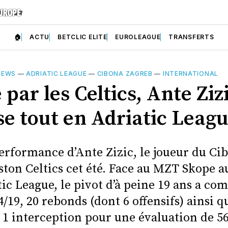
🏠
ACTU
BETCLIC ELITE
EUROLEAGUE
TRANSFERTS
NEWS
—
ADRIATIC LEAGUE
—
CIBONA ZAGREB
—
INTERNATIONAL
 par les Celtics, Ante Ziz
se tout en Adriatic Leag
rformance d’Ante Zizic, le joueur du Cib
ston Celtics cet été. Face au MZT Skope a
tic League, le pivot d’à peine 19 ans a com
4/19, 20 rebonds (dont 6 offensifs) ainsi q
 1 interception pour une évaluation de 56