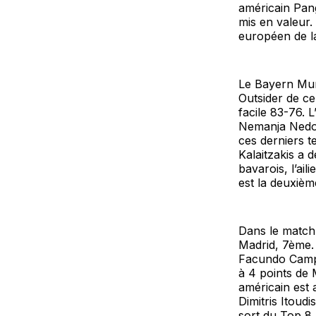
américain Pang
mis en valeur.
européen de l
Le Bayern Muni
Outsider de ce
facile 83-76. 
Nemanja Nedo
ces derniers t
Kalaitzakis a 
bavarois, l’ail
est la deuxièm
Dans le match
Madrid, 7ème.
Facundo Campa
à 4 points de
américain est 
Dimitris Itoud
sort du Top 8.