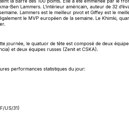
teint la barre des 100 points. Elle a été emmenée par le fro
kma-Ben Lammers. L’intérieur américain, auteur de 32 d’éval
emaine. Lammers est le meilleur pivot et Giffey est le meill
également le MVP européen de la semaine. Le Khimki, quant
er.
ette journée, le quatuor de tête est composé de deux équip
ncia) et deux équipes russes (Zenit et CSKA).
leures performances statistiques du jour:
PF/US/31)