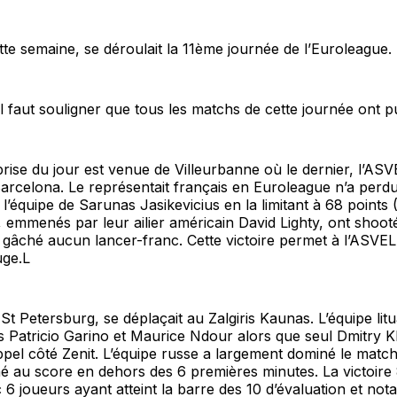
te semaine, se déroulait la 11ème journée de l’Euroleague.
il faut souligner que tous les matchs de cette journée ont p
rise du jour est venue de Villeurbanne où le dernier, l’ASVE
Barcelona. Le représentait français en Euroleague n’a perd
 l’équipe de Sarunas Jasikevicius en la limitant à 68 points 
, emmenés par leur ailier américain David Lighty, ont shooté
t gâché aucun lancer-franc. Cette victoire permet à l’ASV
uge.L
t St Petersburg, se déplaçait au Zalgiris Kaunas. L’équipe li
s Patricio Garino et Maurice Ndour alors que seul Dmitry 
ppel côté Zenit. L’équipe russe a largement dominé le match e
é au score en dehors des 6 premières minutes. La victoire
c 6 joueurs ayant atteint la barre des 10 d’évaluation et not