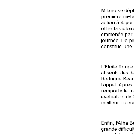
Milano se dépl
première mi-t
action à 4 poi
offre la victo
emmenée par K
journée. De pl
constitue une
L’Etoile Roug
absents des de
Rodrigue Beau
l’appel. Après
remporté le ma
évaluation de 
meilleur joueu
Enfin, l’Alba 
grande difficu