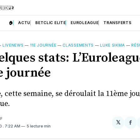
🏠
ACTU
BETCLIC ELITE
EUROLEAGUE
TRANSFERTS
—
LIVENEWS
—
11E JOURNÉE
—
CLASSEMENTS
—
LUKE SIKMA
—
RÉS
elques stats: L’Euroleagu
 journée
, cette semaine, se déroulait la 11ème jo
ue.
UF
𝕏
Par
20
. 7:22 AM
5 lecture min
sur
Fa