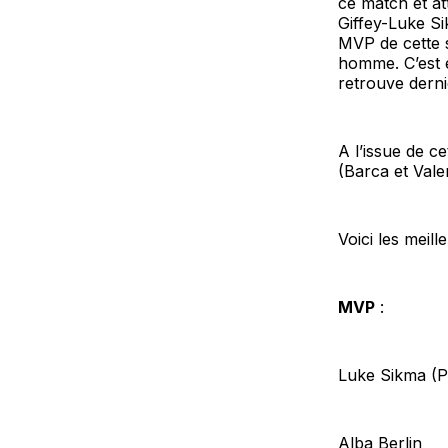
ce match et at
Giffey-Luke Si
MVP de cette s
homme. C’est 
retrouve derni
A l’issue de c
(Barca et Vale
Voici les meil
MVP
:
Luke Sikma (
Alba Berlin