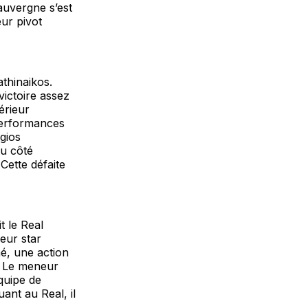
auvergne s’est
eur pivot
thinaikos.
victoire assez
érieur
performances
rgios
Du côté
 Cette défaite
 le Real
eur star
é, une action
. Le meneur
quipe de
ant au Real, il