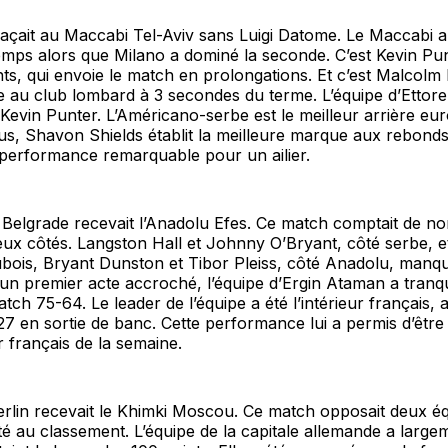
açait au Maccabi Tel-Aviv sans Luigi Datome. Le Maccabi a
emps alors que Milano a dominé la seconde. C’est Kevin Pu
nts, qui envoie le match en prolongations. Et c’est Malcolm
ire au club lombard à 3 secondes du terme. L’équipe d’Ettor
evin Punter. L’Américano-serbe est le meilleur arrière eu
us, Shavon Shields établit la meilleure marque aux rebonds
 performance remarquable pour un ailier.
e Belgrade recevait l’Anadolu Efes. Ce match comptait de 
ux côtés. Langston Hall et Johnny O’Bryant, côté serbe, et 
bois, Bryant Dunston et Tibor Pleiss, côté Anadolu, manqu
 un premier acte accroché, l’équipe d’Ergin Ataman a tranq
tch 75-64. Le leader de l’équipe a été l’intérieur français, 
27 en sortie de banc. Cette performance lui a permis d’êt
r français de la semaine.
Berlin recevait le Khimki Moscou. Ce match opposait deux é
lté au classement. L’équipe de la capitale allemande a larg