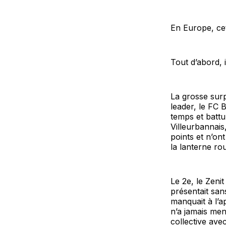
En Europe, cet
Tout d’abord, 
La grosse surp
leader, le FC 
temps et battu
Villeurbannais
points et n’on
la lanterne ro
Le 2e, le Zeni
présentait san
manquait à l’a
n’a jamais men
collective ave