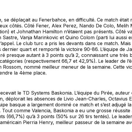
, se déplaçait au Fenerbahce, en difficulté. Ce match était
eux côtés. Côté Fener, Alex Perez, Nando De Colo, Melih
ction) et Johnathan Hamilton n’étaient pas présents. Côté v
 Sastre, Vanja Marinkovic et Quino Colom (parti lui aussi e
’appel. Le club turc a pris les devants dans ce match. Mais
s dernier quart et remporté la victoire 90-86. L’équipe de 
ré presque autant à 3 points qu’à 2, connaissant une très
catégories (respectivement 66,7 et 42,9%). Le leader de l’é
 Rossom, nommé meilleur meneur de la semaine. Cette vic
rendre la 4ème place.
ecevait le TD Systems Baskonia. L’équipe du Pirée, auteur
n, déplorait les absences de Livio Jean-Charles, Octavius E
uipe basque a largement dominé ce match et s’est adjugé la 
. Tout comme Valencia, Baskonia a eu une grosse réussite
nts (66,7%) qu’à 3 points (50% sur 26 tirs tentés). Le leader
américain Pierria Henry, meilleur passeur de la semaine av