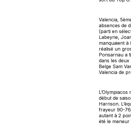
Valencia, 5ème
absences de d
(parti en séle
Labeyrie, Joan
manquaient à l
réalisé un gro
Ponsarnau a ti
dans les deux 
Belge Sam Van
Valencia de p
L’Olympiacos r
début de saiso
Harrison. L’éq
frayeur 90-76
autant à 2 poi
été le meneur 