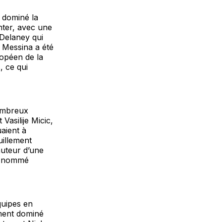
 dominé la
nter, avec une
 Delaney qui
e Messina a été
ropéen de la
, ce qui
nombreux
Vasilije Micic,
aient à
uillement
auteur d’une
re nommé
quipes en
ement dominé