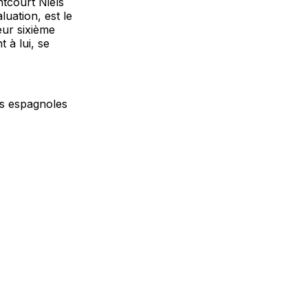
ntcourt Niels
uation, est le
eur sixième
 à lui, se
es espagnoles