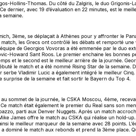
os-Hollins-Thomas. Du côté du Zalgiris, le duo Grigonis-L
 Ce dernier, avec 19 d’évaluation en 22 minutes, est le meill
a semaine.
ch, 3ème, se déplaçait à Athènes pour y affronter le Pana
 match, les Grecs ont contrôlé les débats et remporté une 
L’équipe de Georgios Vovoras a été emmenée par le duo ext
vic-Howard Sant Roos. Le premier enchaine les bonnes 
emps et le second est le meilleur arrière de la journée. Geo
débuté le match et a été nommé Rising Star de la semaine. 
ier serbe Vladimir Lucic a également intégré le meilleur Cinq.
e surprise de la semaine et fait sortir le Bayern du Top 4.
 au sommet de la journée, le CSKA Moscou, 4ème, recevait
 Ce match était également le premier du Real sans son men
zzo, parti aux Denver Nuggets. Après un match accroch
 Mike James offre le match au CSKA qui réalise un hold-up
ainsi le meilleur marqueur de la semaine avec 28 points. L’é
is a dominé le match aux rebonds et prend la 3ème place. Qu