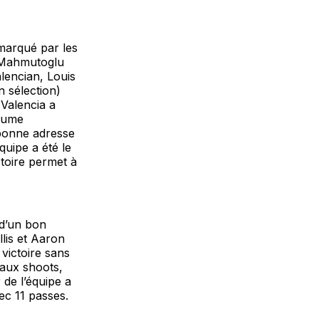
 marqué par les
 Mahmutoglu
alencian, Louis
n sélection)
 Valencia a
Jaume
 bonne adresse
quipe a été le
toire permet à
 d’un bon
llis et Aaron
victoire sans
 aux shoots,
 de l’équipe a
ec 11 passes.