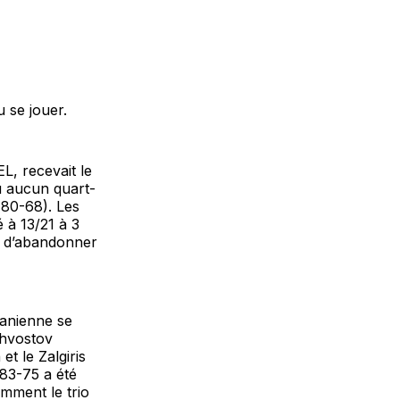
u se jouer.
L, recevait le
u aucun quart-
(80-68). Les
 à 13/21 à 3
EL d’abandonner
tuanienne se
Khvostov
t le Zalgiris
 83-75 a été
amment le trio