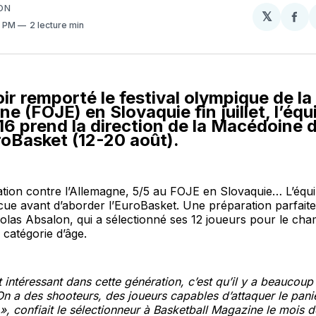
ON
𝕏
Par
2 PM
2 lecture min
sur
Fa
ir remporté le festival olympique de la
e (FOJE) en Slovaquie fin juillet, l’équ
6 prend la direction de la Macédoine 
roBasket (12-20 août).
ation contre l’Allemagne, 5/5 au FOJE en Slovaquie… L’équ
cue avant d’aborder l’EuroBasket. Une préparation parfaite
olas Absalon, qui a sélectionné ses 12 joueurs pour le ch
 catégorie d’âge.
 intéressant dans cette génération, c’est qu’il y a beaucoup 
 On a des shooteurs, des joueurs capables d’attaquer le pani
», confiait le sélectionneur à Basketball Magazine le mois d