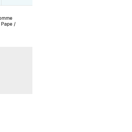
dhomme
 Pape /