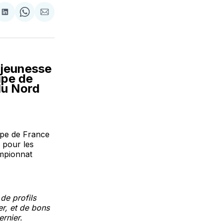
tager
Partager
Share
Partager
sur
on
par
cebook
LinkedIn
WhatsApp
Courriel
 jeunesse
ipe de
du Nord
ipe de France
 pour les
ampionnat
de profils
er, et de bons
ernier.