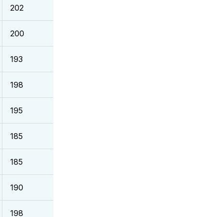
202
Chalon
200
PFBB (Poitiers)
193
PFBB (SPO Rouen)
198
PFBB (ASVEL)
195
JL Bourg
185
PFBB (Charenton)
185
ASVEL
190
PFBB (Charenton)
198
PFBB (Levallois)