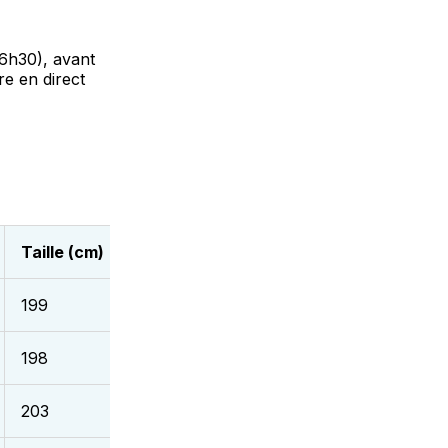
16h30), avant
re en direct
Taille (cm)
Club
199
PFBB (JSF Nanterre)
198
PFBB (Le Mans)
203
PFBB (BC Layrac Astaffort)