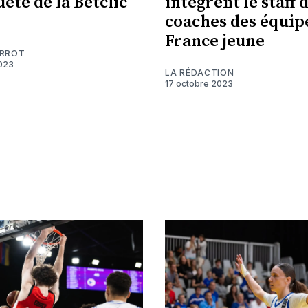
ête de la Betclic
intègrent le staff 
coaches des équip
France jeune
ERROT
023
LA RÉDACTION
17 octobre 2023