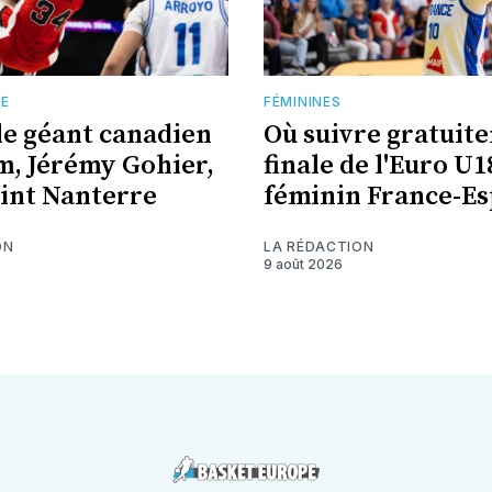
TE
FÉMININES
 le géant canadien
Où suivre gratuit
 m, Jérémy Gohier,
finale de l'Euro U1
oint Nanterre
féminin France-Es
ON
LA RÉDACTION
9 août 2026