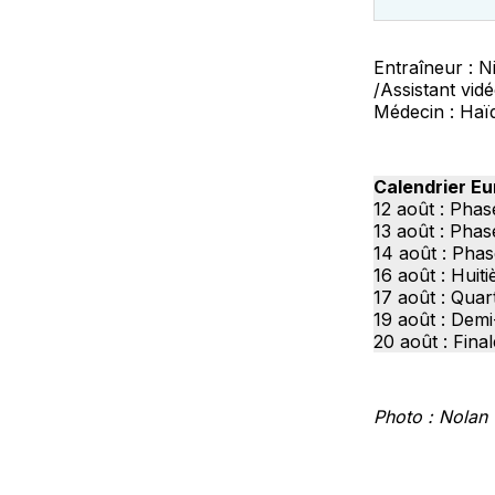
Entraîneur : N
/Assistant vid
Médecin : Haï
Calendrier Eu
12 août : Phas
13 août : Phas
14 août : Pha
16 août : Huiti
17 août : Quart
19 août : Demi
20 août : Final
Photo : Nolan 