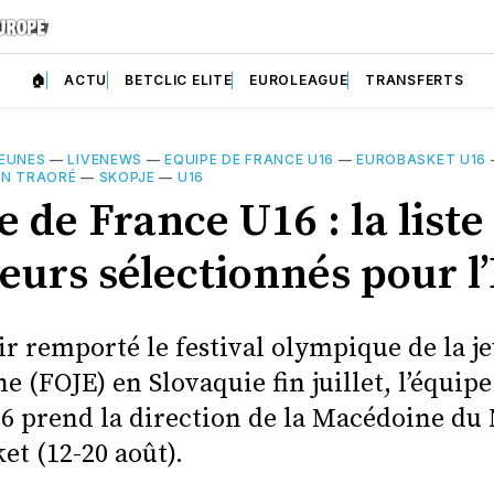
🏠
ACTU
BETCLIC ELITE
EUROLEAGUE
TRANSFERTS
EUNES
—
LIVENEWS
—
EQUIPE DE FRANCE U16
—
EUROBASKET U16
N TRAORÉ
—
SKOPJE
—
U16
 de France U16 : la liste
eurs sélectionnés pour l
ir remporté le festival olympique de la j
 (FOJE) en Slovaquie fin juillet, l’équipe
6 prend la direction de la Macédoine du
et (12-20 août).