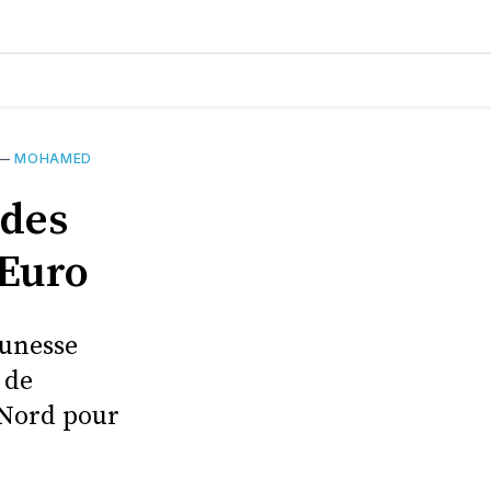
—
MOHAMED
 des
’Euro
eunesse
 de
 Nord pour