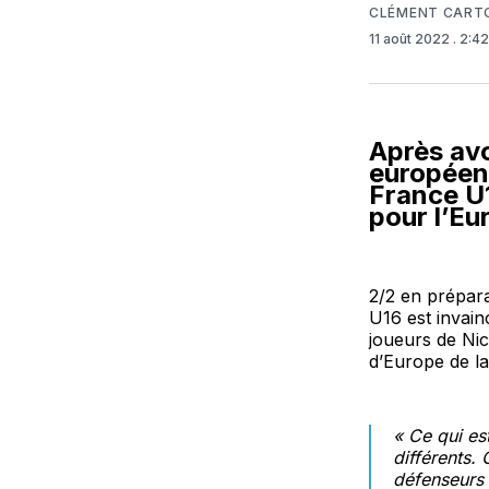
CLÉMENT CART
11 août 2022
. 2:4
Après avo
européenn
France U1
pour l’Eu
2/2 en prépar
U16 est invain
joueurs de Nic
d’Europe de la
«
Ce qui est
différents.
défenseurs