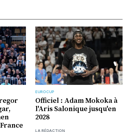
EUROCUP
Gregor
Officiel : Adam Mokoka à
gar,
l'Aris Salonique jusqu'en
men
2028
 France
LA RÉDACTION