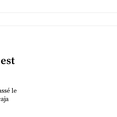
est
ssé le
caja