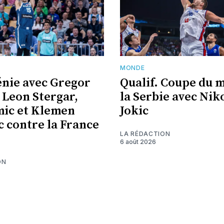
MONDE
énie avec Gregor
Qualif. Coupe du 
 Leon Stergar,
la Serbie avec Nik
ic et Klemen
Jokic
c contre la France
LA RÉDACTION
6 août 2026
ON