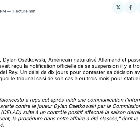
𝕏
Par
2 PM
1 lecture min
sur
Fa
Dylan Osetkowski, Américain naturalisé Allemand et pass
vait reçu la notification officielle de sa suspension il y a tro
del Rey. Un délai de dix jours pour contester sa décision ava
quoi le tribunal saisi de son cas a eu trois mois pour statue
Baloncesto a reçu cet après-midi une communication l'info
uverte contre le joueur Dylan Osetkowski par la Commissi
(CELAD) suite à un contrôle positif effectué la saison derniè
ent, la procédure dans cette affaire a été classée," écrit le
é.