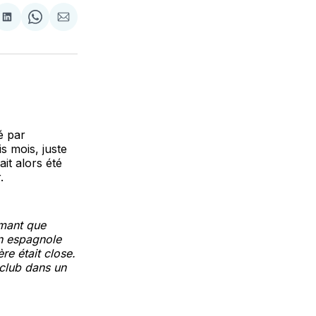
tager
Partager
Share
Partager
sur
on
par
cebook
LinkedIn
WhatsApp
Courriel
é par
is mois, juste
it alors été
r.
rmant que
on espagnole
re était close.
 club dans un