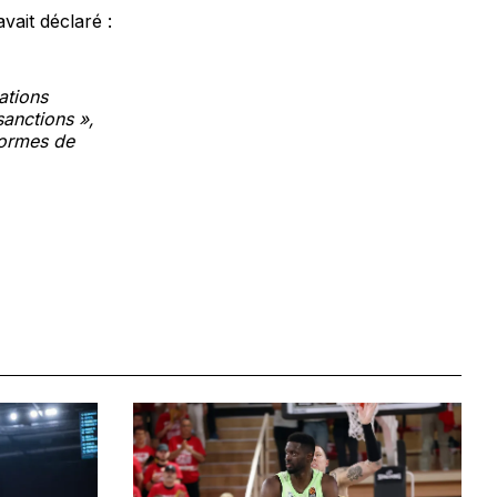
vait déclaré :
ations
anctions »,
eformes de