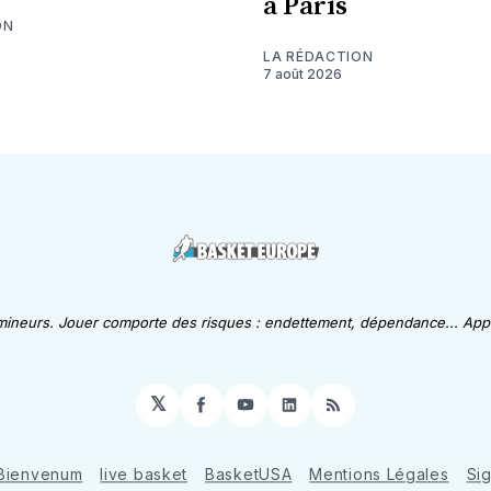
à Paris
ON
LA RÉDACTION
7 août 2026
 mineurs. Jouer comporte des risques : endettement, dépendance... Appe
𝕏
Facebook
YouTube
LinkedIn
RSS
Bienvenum
live basket
BasketUSA
Mentions Légales
Si