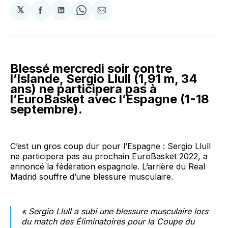
𝕏
Partager
Partager
Share
Partager
sur
sur
on
par
Facebook
LinkedIn
WhatsApp
Courriel
Blessé mercredi soir contre
l’Islande, Sergio Llull (1,91 m, 34
ans) ne participera pas à
l’EuroBasket avec l’Espagne (1-18
septembre).
C’est un gros coup dur pour l’Espagne : Sergio Llull
ne participera pas au prochain EuroBasket 2022, a
annoncé la fédération espagnole. L’arrière du Real
Madrid souffre d’une blessure musculaire.
« Sergio Llull a subi une blessure musculaire lors
du match des Éliminatoires pour la Coupe du