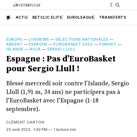
🏠
ACTU
BETCLIC ELITE
EUROLEAGUE
TRANSFERTS
EUROPE
—
LIVENEWS
—
SÉLECTIONS NATIONALES
—
ABSENT
—
ESPAGNE
—
EUROBASKET 2022
—
FORFAIT
—
ISLANDE
—
ROJA
—
SERGIO LLULL
Espagne : Pas d’EuroBasket
pour Sergio Llull !
Blessé mercredi soir contre l’Islande, Sergio
Llull (1,91 m, 34 ans) ne participera pas à
l’EuroBasket avec l’Espagne (1-18
septembre).
CLÉMENT CARTON
25 août 2022
. 1:40 PM
1 lecture min