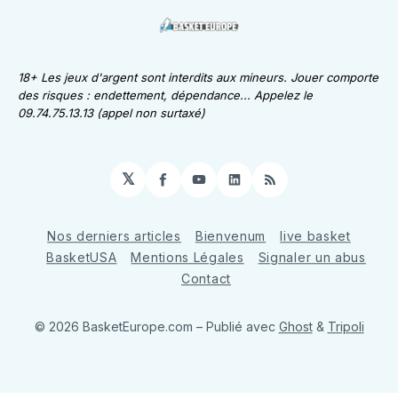
18+ Les jeux d'argent sont interdits aux mineurs. Jouer comporte
des risques : endettement, dépendance... Appelez le
09.74.75.13.13 (appel non surtaxé)
𝕏
Facebook
YouTube
LinkedIn
RSS
Nos derniers articles
Bienvenum
live basket
BasketUSA
Mentions Légales
Signaler un abus
Contact
© 2026 BasketEurope.com
– Publié avec
Ghost
&
Tripoli