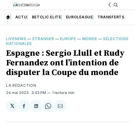
🏠
ACTU
BETCLIC ELITE
EUROLEAGUE
TRANSFERTS
LIVENEWS
—
ETRANGER
—
EUROPE
—
MONDE
—
SÉLECTIONS
NATIONALES
Espagne : Sergio Llull et Rudy
Fernandez ont l’intention de
disputer la Coupe du monde
LA RÉDACTION
24 mai 2023
. 3:43 PM
1 lecture min
𝕏
Partager
Partager
Share
Partager
sur
sur
on
par
Facebook
LinkedIn
WhatsApp
Courriel