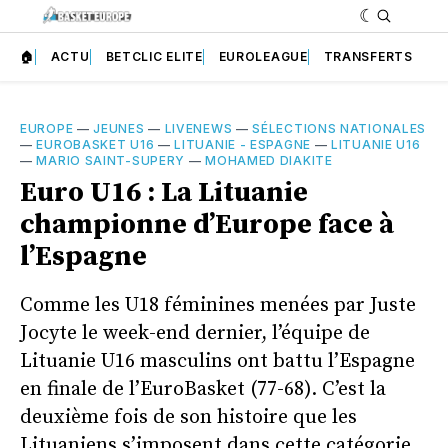
🏠
ACTU
BETCLIC ELITE
EUROLEAGUE
TRANSFERTS
EUROPE
—
JEUNES
—
LIVENEWS
—
SÉLECTIONS NATIONALES
—
EUROBASKET U16
—
LITUANIE - ESPAGNE
—
LITUANIE U16
—
MARIO SAINT-SUPERY
—
MOHAMED DIAKITE
Euro U16 : La Lituanie
championne d’Europe face à
l’Espagne
Comme les U18 féminines menées par Juste
Jocyte le week-end dernier, l’équipe de
Lituanie U16 masculins ont battu l’Espagne
en finale de l’EuroBasket (77-68). C’est la
deuxième fois de son histoire que les
Lituaniens s’imposent dans cette catégorie.