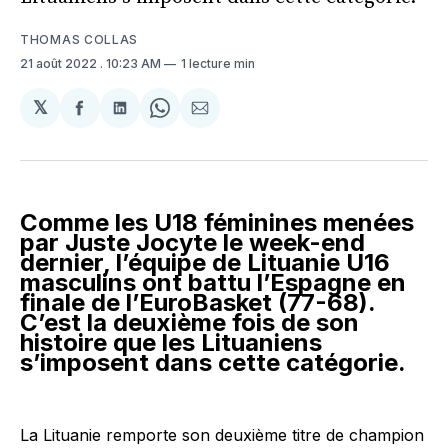
THOMAS COLLAS
21 août 2022
. 10:23 AM
1 lecture min
𝕏
Partager
Partager
Share
Partager
sur
sur
on
par
Facebook
LinkedIn
WhatsApp
Courriel
Comme les U18 féminines menées
par Juste Jocyte le week-end
dernier, l’équipe de Lituanie U16
masculins ont battu l’Espagne en
finale de l’EuroBasket (77-68).
C’est la deuxième fois de son
histoire que les Lituaniens
s’imposent dans cette catégorie.
La Lituanie remporte son deuxième titre de champion