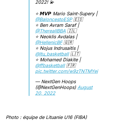
2022! 💫
⭐ 𝙈𝙑𝙋 Mario Saint-Supery |
@BaloncestoESP
🇪🇸
⭐ Ben Avram Saraf |
@TherealIBBA
🇮🇱
⭐ Neoklis Avdalas |
@HellenicBF
🇬🇷
⭐ Nojus Indrusaitis |
@ltu_basketball
🇱🇹
⭐ Mohamed Diakite |
@ffbasketball
🇫🇷
pic.twitter.com/w9zTNTMYej
— NextGen Hoops
(@NextGenHoops)
August
20, 2022
Photo : équipe de Lituanie U16 (FIBA)