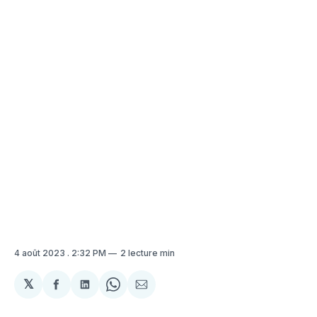
4 août 2023
. 2:32 PM
2 lecture min
𝕏
Partager
Partager
Share
Partager
sur
sur
on
par