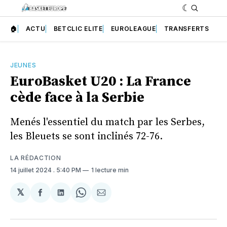
🏠
ACTU
BETCLIC ELITE
EUROLEAGUE
TRANSFERTS
JEUNES
EuroBasket U20 : La France
cède face à la Serbie
Menés l'essentiel du match par les Serbes,
les Bleuets se sont inclinés 72-76.
LA RÉDACTION
14 juillet 2024
. 5:40 PM
1 lecture min
𝕏
Partager
Partager
Share
Partager
sur
sur
on
par
Facebook
LinkedIn
WhatsApp
Courriel