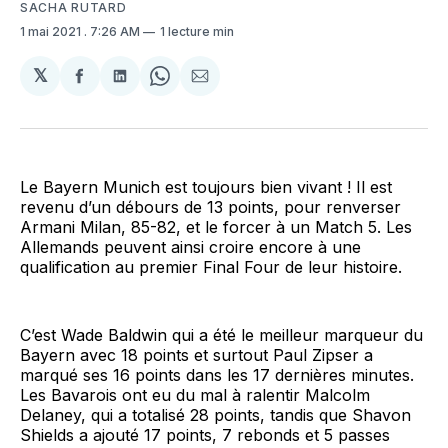
SACHA RUTARD
1 mai 2021
. 7:26 AM
1 lecture min
𝕏
Partager
Partager
Share
Partager
sur
sur
on
par
Facebook
LinkedIn
WhatsApp
Courriel
Le Bayern Munich est toujours bien vivant ! Il est
revenu d’un débours de 13 points, pour renverser
Armani Milan, 85-82, et le forcer à un Match 5. Les
Allemands peuvent ainsi croire encore à une
qualification au premier Final Four de leur histoire.
C’est Wade Baldwin qui a été le meilleur marqueur du
Bayern avec 18 points et surtout Paul Zipser a
marqué ses 16 points dans les 17 dernières minutes.
Les Bavarois ont eu du mal à ralentir Malcolm
Delaney, qui a totalisé 28 points, tandis que Shavon
Shields a ajouté 17 points, 7 rebonds et 5 passes