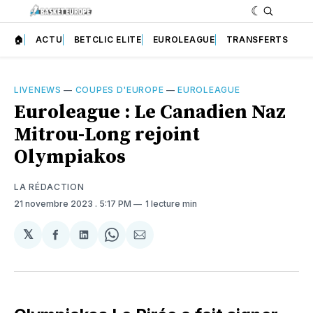
🏠
ACTU
BETCLIC ELITE
EUROLEAGUE
TRANSFERTS
LIVENEWS
—
COUPES D'EUROPE
—
EUROLEAGUE
Euroleague : Le Canadien Naz
Mitrou-Long rejoint
Olympiakos
LA RÉDACTION
21 novembre 2023
. 5:17 PM
1 lecture min
𝕏
Partager
Partager
Share
Partager
sur
sur
on
par
Facebook
LinkedIn
WhatsApp
Courriel