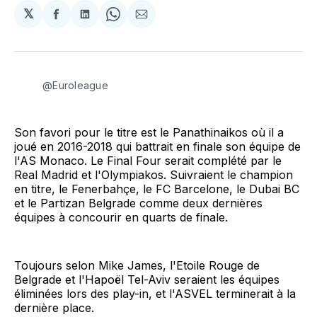
𝕏
Partager
Partager
Share
Partager
sur
sur
on
par
Facebook
LinkedIn
WhatsApp
Courriel
@Euroleague
Son favori pour le titre est le Panathinaikos où il a
joué en 2016-2018 qui battrait en finale son équipe de
l'AS Monaco. Le Final Four serait complété par le
Real Madrid et l'Olympiakos. Suivraient le champion
en titre, le Fenerbahçe, le FC Barcelone, le Dubai BC
et le Partizan Belgrade comme deux dernières
équipes à concourir en quarts de finale.
Toujours selon Mike James, l'Etoile Rouge de
Belgrade et l'Hapoël Tel-Aviv seraient les équipes
éliminées lors des play-in, et l'ASVEL terminerait à la
dernière place.