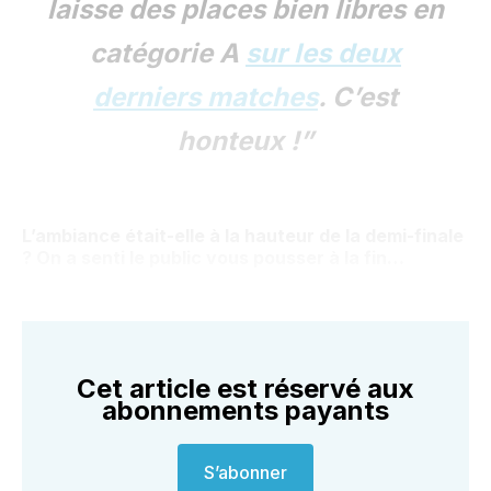
laisse des places bien libres en
catégorie A
sur les deux
derniers matches
. C’est
honteux !”
L’ambiance était-elle à la hauteur de la demi-finale
? On a senti le public vous pousser à la fin…
Cet article est réservé aux
abonnements payants
S’abonner