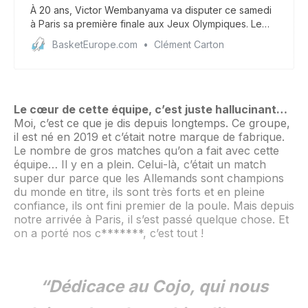
À 20 ans, Victor Wembanyama va disputer ce samedi
à Paris sa première finale aux Jeux Olympiques. Le
phénomène raconte comment il a gardé confiance en
BasketEurope.com
Clément Carton
son shoot malgré sa maladresse, son regard sur Isaïa
Cordinier et ce qui a changé en cinq jours pour
inverser la tendance face à l’Allemagne.
Le cœur de cette équipe, c’est juste hallucinant…
Moi, c’est ce que je dis depuis longtemps. Ce groupe,
il est né en 2019 et c’était notre marque de fabrique.
Le nombre de gros matches qu’on a fait avec cette
équipe… Il y en a plein. Celui-là, c’était un match
super dur parce que les Allemands sont champions
du monde en titre, ils sont très forts et en pleine
confiance, ils ont fini premier de la poule. Mais depuis
notre arrivée à Paris, il s’est passé quelque chose. Et
on a porté nos c*******, c’est tout !
“Dédicace au Cojo, qui nous