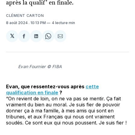
après la qualif’ en finale.
CLÉMENT CARTON
8 août 2024
. 10:13 PM
4 lecture min
𝕏
Partager
Partager
Share
Partager
sur
sur
on
par
Facebook
LinkedIn
WhatsApp
Courriel
Evan Fournier © FIBA
Evan, que ressentez-vous après
cette
qualification en finale
?
“On revient de loin, on ne va pas se mentir. Ça fait
vraiment du bien au moral. Je suis fier de pouvoir
donner ça à ma famille, à mes amis qui sont en
tribunes, et aux Français qui nous ont vraiment
soudés. Ce sont eux qui nous poussent. Je suis fier !