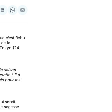
tager
Partager
Share
Partager
sur
on
par
cebook
LinkedIn
WhatsApp
Courriel
ue c’est fichu.
 de la
 Tokyo (24
la saison
nfie t-il à
is pour les
i serait
de sagesse