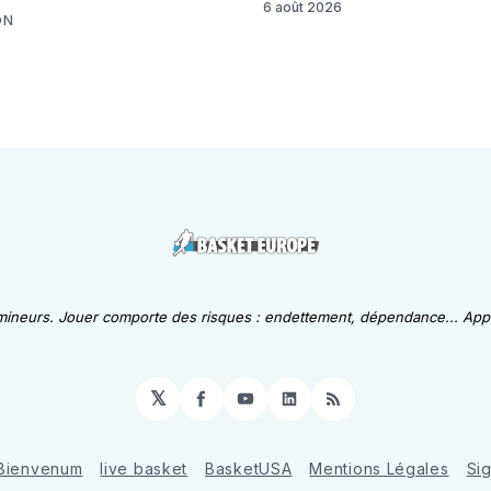
6 août 2026
ON
 mineurs. Jouer comporte des risques : endettement, dépendance... Appe
𝕏
Facebook
YouTube
LinkedIn
RSS
Bienvenum
live basket
BasketUSA
Mentions Légales
Si