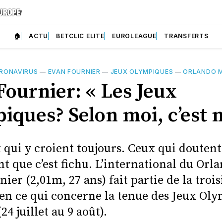
🏠
ACTU
BETCLIC ELITE
EUROLEAGUE
TRANSFERTS
RONAVIRUS
—
EVAN FOURNIER
—
JEUX OLYMPIQUES
—
ORLANDO 
Fournier: « Les Jeux
iques? Selon moi, c’est 
x qui y croient toujours. Ceux qui doutent
t que c’est fichu. L’international du Or
ier (2,01m, 27 ans) fait partie de la troi
 en ce qui concerne la tenue des Jeux Ol
24 juillet au 9 août).