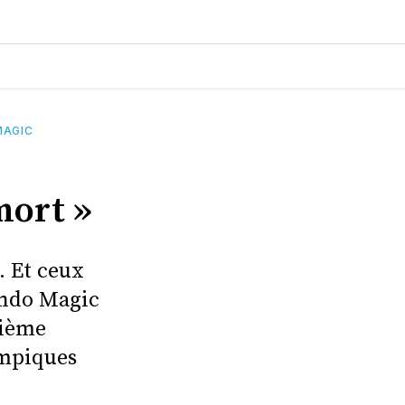
MAGIC
mort »
. Et ceux
lando Magic
sième
ympiques