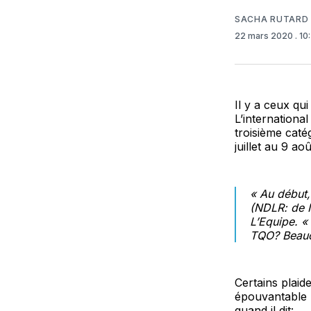
SACHA RUTARD
22 mars 2020
. 1
Il y a ceux qu
L’internationa
troisième cat
juillet au 9 aoû
« Au début,
(NDLR: de N
L’Equipe. «
TQO? Beauco
Certains plaid
épouvantable p
quand il dit: