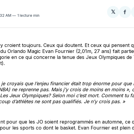
𝕏
Par
0:32 AM
1 lecture min
sur
Fa
i y croient toujours. Ceux qui doutent. Et ceux qui pensent q
l du Orlando Magic Evan Fournier (2,01m, 27 ans) fait partie
égorie en ce qui concerne la tenue des Jeux Olympiques de
t).
 je croyais que l’enjeu financier était trop énorme pour que 
BA) ne reprenne pas. Mais j’y crois de moins en moins », co
 Les Jeux Olympiques? Selon moi c’est mort. Comment tu fa
up d’athlètes ne sont pas qualifiés. Je n’y crois pas. »
ent pour que les JO soient reprogrammés en automne, ce qu
our les sports co dont le basket. Evan Fournier est plein 