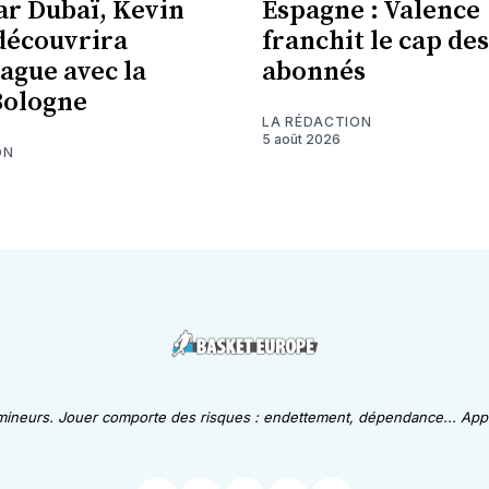
ar Dubaï, Kevin
Espagne : Valence
découvrira
franchit le cap des
eague avec la
abonnés
Bologne
LA RÉDACTION
5 août 2026
ON
 mineurs. Jouer comporte des risques : endettement, dépendance... Appe