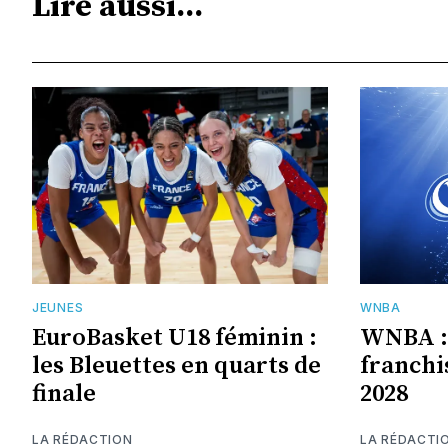
Lire aussi...
JEUNES
WNBA
EuroBasket U18 féminin :
WNBA : 
les Bleuettes en quarts de
franchi
finale
2028
LA RÉDACTION
LA RÉDACTI