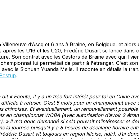
sur
Fa
 Villeneuve d’Ascq et 6 ans à Braine, en Belgique, et alors 
 après les U16 et les U20, Frédéric Dusart se lance dans c
ture. Son contrat avec les Castors de Braine avec qui il vient
hampionnat lui permettait de partir à l'étranger. C'est son 
n avec le Sichuan Yuanda Meile. Il raconte en détails la tran
Postup
.
 dit « Ecoute, il y a un très fort intérêt pour toi en Chine av
 difficile à refuser. C’est 5 mois pour un championnat avec
s chinoises. Et éventuellement, un renouvellement possible 
ts en championnat WCBA (avec autorisation d’avoir 2 étra
r). » Il m’a donc demandé si cela pouvait m’intéresser et de
s la journée puisqu’il y a 8 heures de décalage horaire entr
rédéric Dusart vit toujours en région lilloise, ndlr). J’ai do