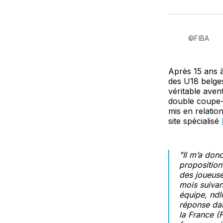
©FIBA
Après 15 ans à
des U18 belges
véritable aven
double coupe-c
mis en relatio
site spécialisé
"Il m’a donc
proposition
des joueuse
mois suivan
équipe, ndl
réponse dan
la France (F