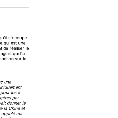
sur
on
par
cebook
LinkedIn
WhatsApp
Courriel
qu'il s'occupe
e qui est une
 de réaliser le
agent qui l'a
saction sur le
ec une
 uniquement
pour les 5
ngères par
vait donner la
e la Chine et
nc appelé ma