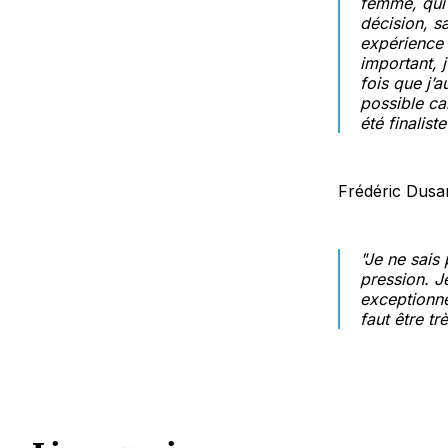
femme, qui a
décision, s
expérience 
important, j
fois que j’a
possible ca
été finalist
Frédéric Dusar
"Je ne sais
pression. J
exceptionnel
faut être t