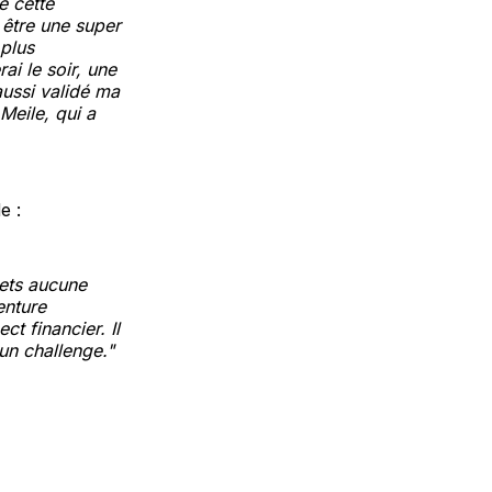
é cette
 être une super
 plus
rai le soir, une
aussi validé ma
Meile, qui a
e :
mets aucune
enture
ct financier. Il
un challenge."