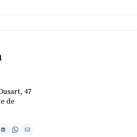
a
Dusart, 47
te de
tager
Partager
Share
Partager