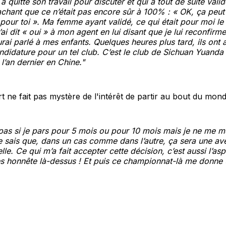
 quitté son travail pour discuter et qui a tout de suite valid
achant que ce n’était pas encore sûr à 100% : « OK, ça peut
pour toi ». Ma femme ayant validé, ce qui était pour moi le
’ai dit « oui » à mon agent en lui disant que je lui reconfirme
urai parlé à mes enfants. Quelques heures plus tard, ils ont 
ndidature pour un tel club. C’est le club de Sichuan Yuanda 
e l’an dernier en Chine."
t ne fait pas mystère de l'intérêt de partir au bout du mond
 pas si je pars pour 5 mois ou pour 10 mois mais je ne me 
e sais que, dans un cas comme dans l’autre, ça sera une av
le. Ce qui m’a fait accepter cette décision, c’est aussi l’aspe
rès honnête là-dessus ! Et puis ce championnat-là me donne 