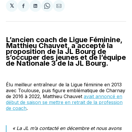
𝕏
Partager
Partager
Share
Partager
sur
sur
on
par
Facebook
LinkedIn
WhatsApp
Courriel
L’ancien coach de Ligue Féminine,
Matthieu Chauvet, a accepté la
proposition de la JL Bourg de
s’occuper des jeunes et de l’équipe
de Nationale 3 de la JL Bourg.
Élu meilleur entraîneur de la Ligue féminine en 2013
avec Toulouse, puis figure emblématique de Charnay
de 2016 à 2022, Matthieu Chauvet
avait annoncé en
début de saison se mettre en retrait de la profession
de coach
.
« La JL m’a contacté en décembre et nous avons