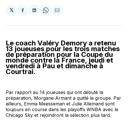
𝕏
Partager
Partager
Share
Partager
sur
sur
on
par
Facebook
LinkedIn
WhatsApp
Courriel
Le coach Valéry Demory a retenu
13 joueuses pour les trois matches
de préparation pour la Coupe du
monde contre la France, jeudi et
vendredi à Pau et dimanche à
Courtrai.
Par rapport au 14 joueuses qui ont débuté la
préparation, Morgane Armant a quitté le groupe. Par
ailleurs, Emma Meesseman et Julie Allemand sont
toujours en course dans les playoffs WNBA avec le
Chicago Sky et rejoindront la sélection plus tard.