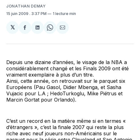
JONATHAN DEMAY
15 juin 2009
. 3:37 PM
1 lecture min
𝕏
Partager
Partager
Share
Partager
sur
sur
on
par
Facebook
LinkedIn
WhatsApp
Courriel
Depuis une dizaine d’années, le visage de la NBA a
considérablement changé et les Finals 2009 ont été
vraiment exemplaire à plus d’un titre.
Ainsi, cette année, on retrouvait sur le parquet six
Européens (Pau Gasol, Didier Mbenga, et Sasha
Vujacic pour L.A ; HedoTurkoglu, Mike Piétrus et
Marcin Gortat pour Orlando).
C’est un record en la matière même si en termes «
d’étrangers », c’est la finale 2007 qui reste la plus
riche avec neuf joueurs non-Américains sur le
parquet pour la série entre Cleveland et San Antonio.